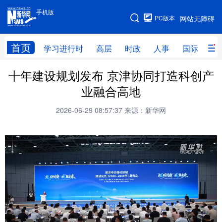
手机版
手机版
PC版本
网站无障碍
网站地图
首页
学习进行时
高层
时政
人事
国际
财
十年建设规划发布 京津协同打造科创产
学习进行时
高层
时政
人事
业融合高地
国际
财经
网评
港澳
2026-06-29 08:57:37
来源：新华网
台湾
思客智库
全球连线
教育
科技
科普
体育
文化
健康
军事
访谈
视频
图片
中央文件
金融
汽车
食品
人居
信息化
乡村振兴
溯源中国
城市
旅游
能源