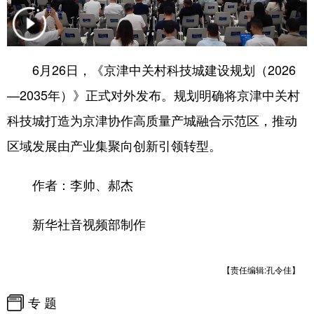
会展
彩票
娱乐
时尚
悦读
公益
书画
一带一路
6月26日，《京津中关村科技城建设规划（2026
亚太网
上市公司
投教基地
—2035年）》正式对外发布。规划明确将京津中关村
科技城打造为京津协作高质量产城融合示范区，推动
地方频道
区域发展由产业集聚向创新引领转型。
北京
天津
河北
山西
作者：李帅、郝杰
辽宁
吉林
上海
江苏
新华社音视频部制作
浙江
安徽
福建
江西
山东
河南
湖北
湖南
【责任编辑:孔令佳】
广东
广西
海南
重庆
专 题