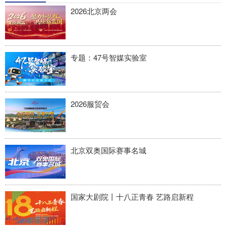
四川
贵州
云南
西藏
2026北京两会
陕西
甘肃
青海
宁夏
新疆
内蒙古
黑龙江
专题：47号智媒实验室
多语种频道
2026服贸会
English
Español
Français
عربى
Русский язык
日本語
한국어
Deutsch
Português
北京双奥国际赛事名城
国家大剧院丨十八正青春 艺路启新程