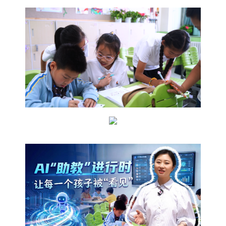
四川
贵州
云南
西藏
陕西
甘肃
青海
宁夏
新疆
内蒙古
黑龙江
多语种频道
English
Español
Français
عربى
Русский язык
日本語
한국어
Deutsch
Português