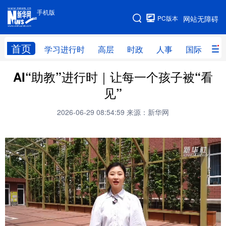
手机版
手机版
PC版本
网站无障碍
网站地图
首页
学习进行时
高层
时政
人事
国际
财
AI“助教”进行时｜让每一个孩子被“看
学习进行时
高层
时政
人事
见”
国际
财经
网评
港澳
2026-06-29 08:54:59
来源：新华网
台湾
思客智库
全球连线
教育
科技
科普
体育
文化
健康
军事
访谈
视频
图片
中央文件
金融
汽车
食品
人居
信息化
乡村振兴
溯源中国
城市
旅游
能源