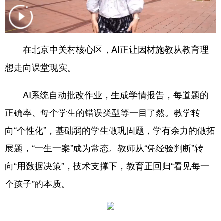
会展
彩票
娱乐
时尚
悦读
公益
书画
一带一路
在北京中关村核心区，AI正让因材施教从教育理
亚太网
上市公司
投教基地
想走向课堂现实。
AI系统自动批改作业，生成学情报告，每道题的
地方频道
正确率、每个学生的错误类型等一目了然。教学转
北京
天津
河北
山西
向“个性化”，基础弱的学生做巩固题，学有余力的做拓
辽宁
吉林
上海
江苏
展题，“一生一案”成为常态。教师从“凭经验判断”转
浙江
安徽
福建
江西
向“用数据决策”，技术支撑下，教育正回归“看见每一
个孩子”的本质。
山东
河南
湖北
湖南
广东
广西
海南
重庆