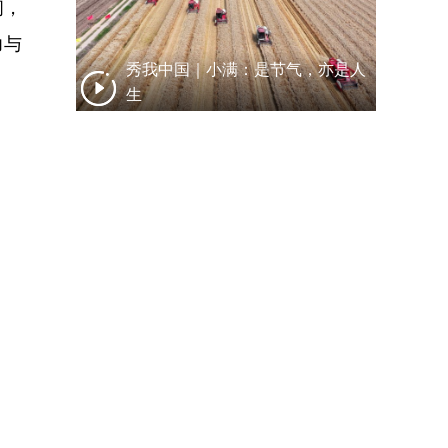
问，
力与
秀我中国｜小满：是节气，亦是人
生