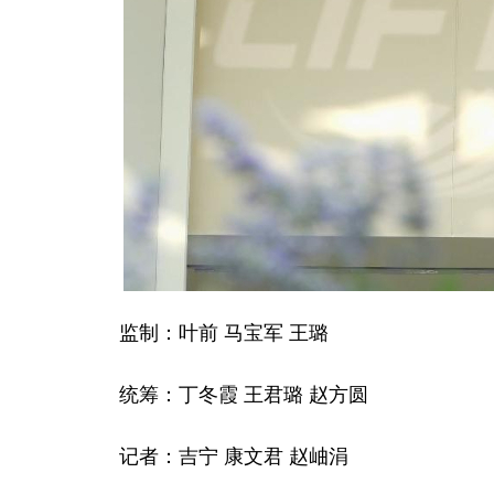
监制：叶前 马宝军 王璐
统筹：丁冬霞 王君璐 赵方圆
记者：吉宁 康文君 赵岫涓