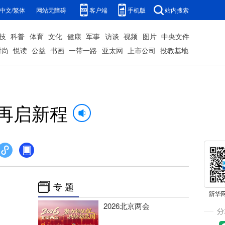
中文/繁体
网站无障碍
客户端
手机版
站内搜索
技
科普
体育
文化
健康
军事
访谈
视频
图片
中央文件
时尚
悦读
公益
书画
一带一路
亚太网
上市公司
投教基地
作再启新程
专 题
2026北京两会