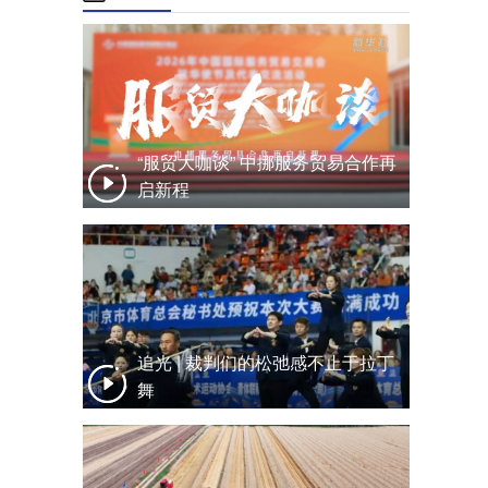
“服贸大咖谈” 中挪服务贸易合作再
启新程
追光 | 裁判们的松弛感不止于拉丁
舞