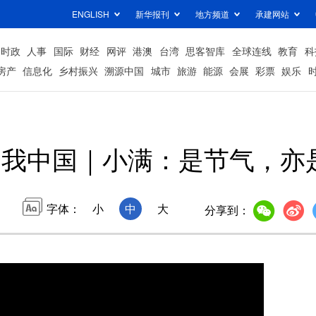
ENGLISH
新华报刊
地方频道
承建网站
时政
人事
国际
财经
网评
港澳
台湾
思客智库
全球连线
教育
科
房产
信息化
乡村振兴
溯源中国
城市
旅游
能源
会展
彩票
娱乐
秀我中国｜小满：是节气，亦
字体：
小
中
大
分享到：