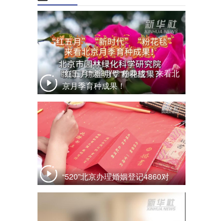
“红五月”“新时代”“粉花毯”，来看北
京月季育种成果！
“520”北京办理婚姻登记4860对