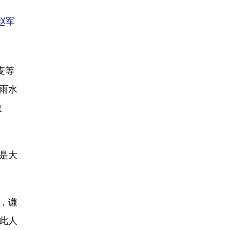
赵军
麦等
“雨水
盈
是大
，谦
此人