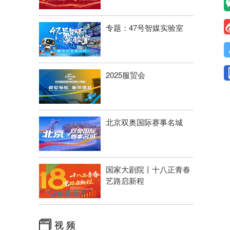
专题：47号智媒实验室
2025服贸会
北京双奥国际赛事名城
国家大剧院丨十八正青春
艺路启新程
视 频