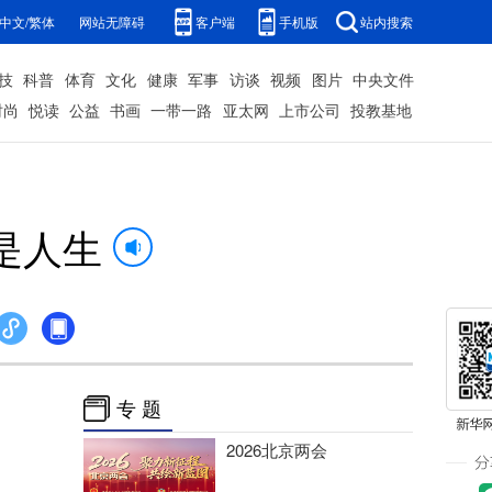
中文/繁体
网站无障碍
客户端
手机版
站内搜索
技
科普
体育
文化
健康
军事
访谈
视频
图片
中央文件
时尚
悦读
公益
书画
一带一路
亚太网
上市公司
投教基地
是人生
专 题
2026北京两会