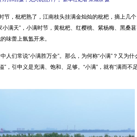
时节，枇杷熟了，江南枝头挂满金灿灿的枇杷，摘上几个
家小满天”，小满时节，黄枇杷、红樱桃、紫杨梅、黑桑葚
我的味蕾上氤氲开来。
们常说“小满胜万全”。那么，为何称“小满”？又为什
溢”，引申义是充满、饱和、足够。“小满”，就有“满而不足