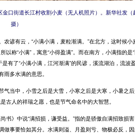
区金口街道长江村收割小麦（无人机照片）。新华社发（
摄）
农谚有云，“小满小满，麦粒渐满。”在北方，这时候小
以称“小满”，寓意“小得盈满”。而在南方，小满指的是
于是有了“小满小满，江河渐满”的民谚，溪流湖泊，流波
还有雨多水满的意思。
节气当中，小雪之后是大雪，小寒之后是大寒，小暑之后
就是古人的祥瑞之愿，也是节气命名中的大智慧。
书》中说“满招损，谦受益。”指的是骄傲自满招致损害
强调做事要恰如其分。水满则溢、月盈则亏、物极必反，因