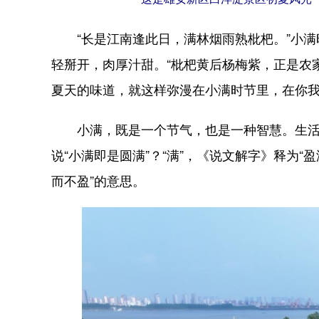
“长是江南逢此日，满林烟雨熟枇杷。”小满
轻掰开，肉厚汁甜。“枇杷黄后杨梅紫，正是农
夏天的味道，就这样弥漫在小满时节里，在你
小满，既是一个节气，也是一种智慧。生活中人
说“小满即是圆满”？“满”，《说文解字》释为“盈
而不盈”的意思。