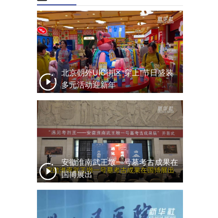
北京朝外UIC街区“穿上”节日盛装
多元活动迎新年
安徽淮南武王墩一号墓考古成果在
国博展出