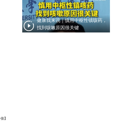
健康我来说｜慎用中枢性镇咳药，
找到咳嗽原因很关键
令佳】