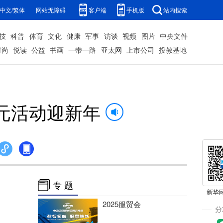
中文/繁体
网站无障碍
客户端
手机版
站内搜索
技
科普
体育
文化
健康
军事
访谈
视频
图片
中央文件
时尚
悦读
公益
书画
一带一路
亚太网
上市公司
投教基地
多元活动迎新年
专 题
2025服贸会