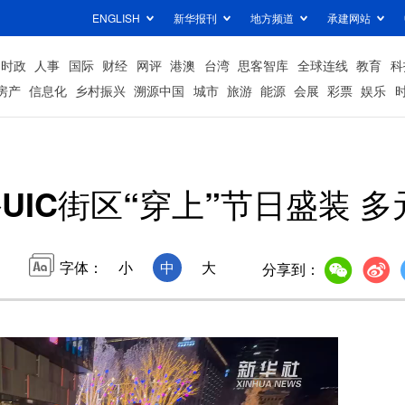
ENGLISH
新华报刊
地方频道
承建网站
时政
人事
国际
财经
网评
港澳
台湾
思客智库
全球连线
教育
科
房产
信息化
乡村振兴
溯源中国
城市
旅游
能源
会展
彩票
娱乐
UIC街区“穿上”节日盛装 
字体：
小
中
大
分享到：