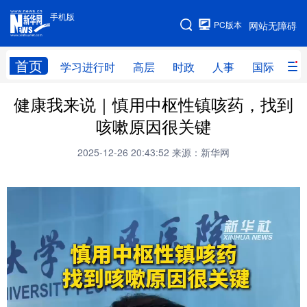
手机版
手机版
PC版本
网站无障碍
网站地图
首页
学习进行时
高层
时政
人事
国际
财
健康我来说｜慎用中枢性镇咳药，找到
学习进行时
高层
时政
人事
咳嗽原因很关键
国际
财经
网评
港澳
2025-12-26 20:43:52
来源：新华网
台湾
思客智库
全球连线
教育
科技
科普
体育
文化
健康
军事
访谈
视频
图片
中央文件
金融
汽车
食品
人居
信息化
乡村振兴
溯源中国
城市
旅游
能源