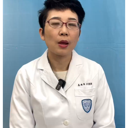
会展
彩票
娱乐
时尚
悦读
公益
书画
一带一路
亚太网
上市公司
投教基地
地方频道
北京
天津
河北
山西
辽宁
吉林
上海
江苏
浙江
安徽
福建
江西
山东
河南
湖北
湖南
广东
广西
海南
重庆