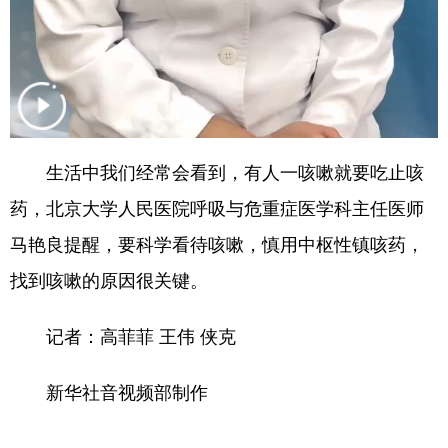
四川
贵州
云南
西藏
陕西
甘肃
青海
宁夏
新疆
内蒙古
黑龙江
多语种频道
生活中我们经常会看到，有人一咳嗽就要吃止咳
药，北京大学人民医院呼吸与危重症医学科主任医师
English
Español
Français
عربى
马艳良提醒，要科学看待咳嗽，慎用中枢性镇咳药，
Русский язык
日本語
한국어
找到咳嗽的原因很关键。
Deutsch
Português
记者：高菲菲 王伟 侠克
新华社音视频部制作