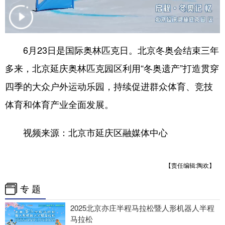
会展
彩票
娱乐
时尚
悦读
公益
书画
一带一路
6月23日是国际奥林匹克日。北京冬奥会结束三年
亚太网
上市公司
投教基地
多来，北京延庆奥林匹克园区利用“冬奥遗产”打造贯穿
四季的大众户外运动乐园，持续促进群众体育、竞技
地方频道
体育和体育产业全面发展。
北京
天津
河北
山西
视频来源：北京市延庆区融媒体中心
辽宁
吉林
上海
江苏
浙江
安徽
福建
江西
【责任编辑:陶欢】
山东
河南
湖北
湖南
专 题
广东
广西
海南
重庆
2025北京亦庄半程马拉松暨人形机器人半程
马拉松