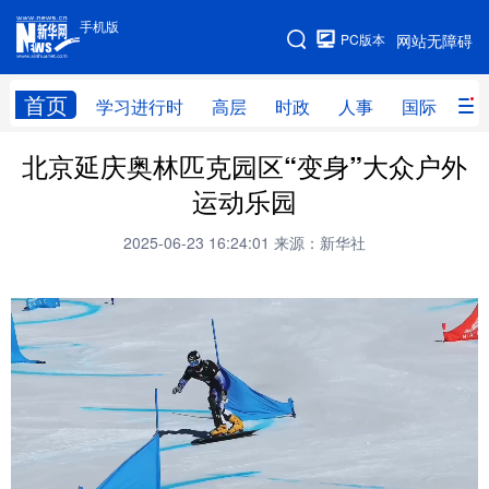
手机版
手机版
PC版本
网站无障碍
网站地图
首页
学习进行时
高层
时政
人事
国际
财
北京延庆奥林匹克园区“变身”大众户外
学习进行时
高层
时政
人事
运动乐园
国际
财经
网评
港澳
2025-06-23 16:24:01
来源：新华社
台湾
思客智库
全球连线
教育
科技
科普
体育
文化
健康
军事
访谈
视频
图片
中央文件
金融
汽车
食品
人居
信息化
乡村振兴
溯源中国
城市
旅游
能源