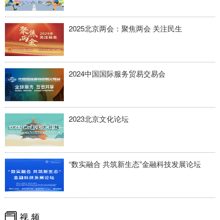
四川
贵州
云南
西藏
陕西
甘肃
青海
宁夏
2025北京两会：聚焦两会 关注民生
新疆
内蒙古
黑龙江
2024中国国际服务贸易交易会
多语种频道
English
Español
Français
عربى
2023北京文化论坛
Русский язык
日本語
한국어
Deutsch
Português
“数实融合 共筑新生态”金融科技发展论坛
视 频