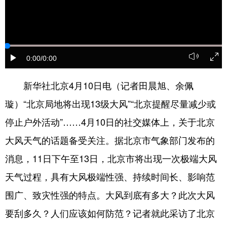
四川
贵州
云南
西藏
陕西
甘肃
青海
宁夏
新疆
内蒙古
黑龙江
0:00
/0:00
多语种频道
新华社北京4月10日电（记者田晨旭、余佩
璇）“北京局地将出现13级大风”“北京提醒尽量减少或
English
Español
Français
عربى
停止户外活动”……4月10日的社交媒体上，关于北京
Русский язык
日本語
한국어
大风天气的话题备受关注。据北京市气象部门发布的
Deutsch
Português
消息，11日下午至13日，北京市将出现一次极端大风
天气过程，具有大风极端性强、持续时间长、影响范
围广、致灾性强的特点。大风到底有多大？此次大风
要刮多久？人们应该如何防范？记者就此采访了北京