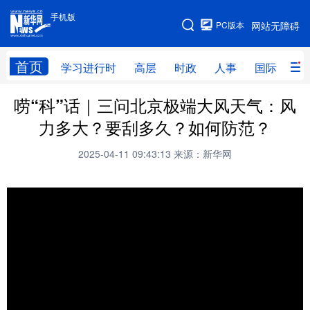
手机版
手机版
PC版本
网站无障碍
网站地图
首页
学习进行时
高层
时政
人事
国际
财
唠“科”话｜三问北京极端大风天气：风
学习进行时
高层
时政
人事
力多大？要刮多久？如何防范？
国际
财经
网评
港澳
2025-04-11 09:43:13
来源：新华网
台湾
思客智库
全球连线
教育
科技
科普
体育
文化
健康
军事
访谈
视频
图片
中央文件
金融
汽车
食品
人居
信息化
乡村振兴
溯源中国
城市
旅游
能源