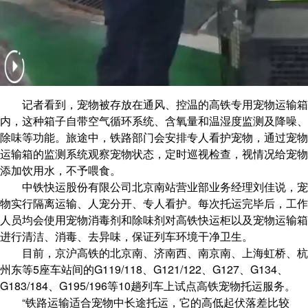
记者看到，宠物被存放在通风、控温的高铁专用宠物运输箱
内，这种箱子自带空气循环系统、含氧量和温湿度监测及降噪、
除味等功能。旅途中，铁路部门会安排专人看护宠物，通过宠物
运输箱的监测系统观察宠物状态，定时巡视检查，视情况给宠物
添加饮用水，不予喂食。
中铁快运股份有限公司北京南站营业部业务经理刘佳说，宠
物实行隔离运输、人宠分开、专人看护。每次托运完毕后，工作
人员均会使用宠物消毒剂和除味剂对高铁快运柜以及宠物运输箱
进行清洁、消毒、去异味，保证列车环境干净卫生。
目前，京沪高铁的北京南、济南西、南京南、上海虹桥、杭
州东等5座车站间的G119/118、G121/122、G127、G134、
G183/184、G195/196等10趟列车上试点高铁宠物托运服务。
“铁路运输适合宠物中长途托运，它的高低起伏落差比较