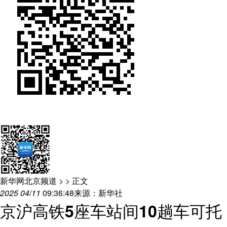
会展
彩票
娱乐
时尚
悦读
公益
书画
一带一路
亚太网
上市公司
投教基地
地方频道
北京
天津
河北
山西
辽宁
吉林
上海
江苏
浙江
安徽
福建
江西
新华网北京频道
>
> 正文
山东
河南
湖北
湖南
2025
04
/
11
09:36:48
来源：新华社
京沪高铁5座车站间10趟车可托
广东
广西
海南
重庆