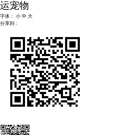
运宠物
四川
贵州
云南
西藏
陕西
甘肃
青海
宁夏
字体：
小
中
大
分享到：
新疆
内蒙古
黑龙江
多语种频道
English
Español
Français
عربى
Русский язык
日本語
한국어
Deutsch
Português