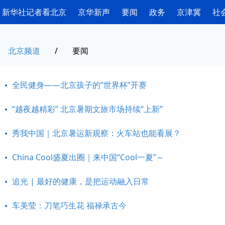
新华社记者看北京
京华新声
要闻
政务
京津冀
社
北京频道
/
要闻
全民健身——北京孩子的“世界杯”开赛
“越夜越精彩” 北京暑期文旅市场持续“上新”
秀我中国｜北京暑运新观察：火车站也能看展？
China Cool盛夏出圈｜来中国“Cool一夏”～
追光 | 最好的健康，是把运动融入日常
车美莹：刀笔巧生花 福禄承古今