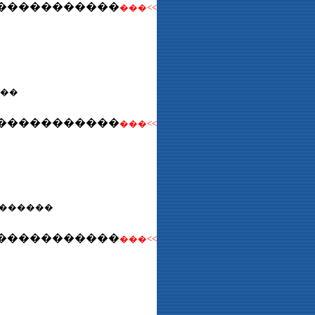
�����������
���<<
ʢ��
�����������
���<<
������
�����������
���<<