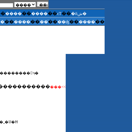
��
��
��
��
����
����
ͼƬ
�йش�
��
��
��
��
��
��
����
��ͬ
��ʤ
���ֺ�
��������󼯺ϡ�
�����������
���<<
��˽�Ĳ�Ħ