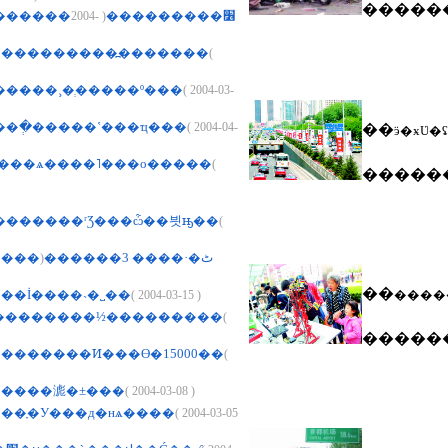
�����
( 2004-
�����籨�������׶���������
����������߽�������
(
�����¸�ְ�����º���
( 2004-03-
��ְ�����ʽ���ҵ���
( 2004-04-
��
ӭ�ӿƲ�
���ѧ����˥���о�����
(
�����
������ʳƷ���ѽ��븻ԣ��
(
(
�Ļ㱨��������ٹ�·���� 3������
��
��İ����˴�˽��
( 2004-03-15 )
����
���������½���������
(
�����
��������Ͷ���ϴ�15000��
(
�����滮�±���
( 2004-03-08 )
��ָ�У���д�нѧ����
( 2004-03-05