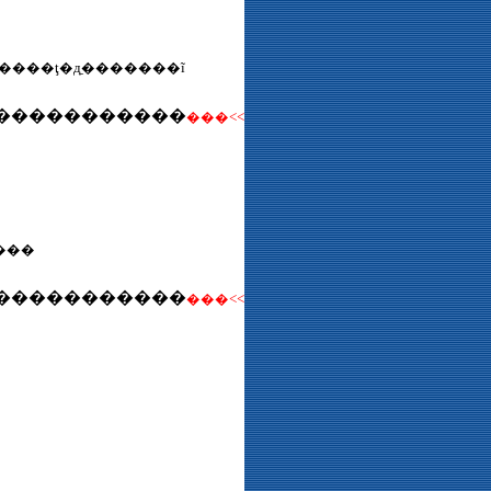
����ţ�д̼�������ĩ
�����������
���<<
���
�����������
���<<