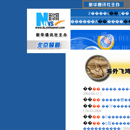
��
Ƶ����ҳ
Ҫ��
��
�
������Ⱥ
����
��
��
����:���
2004-04-12 )
��
��
��
��
2004-03-24 )
��
��
�󹫱������
��
��
�Ļ㱨�����
��������ͣ��
( 2004