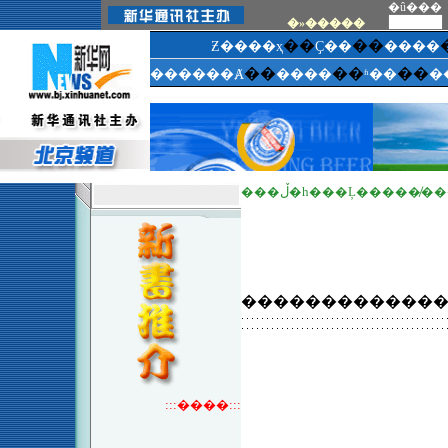
�û���
�»�����
��
��
Ƶ����ҳ
Ҫ��
����
��
��
��
������Ⱥ
����
ʱ��
�
���ڵ�һ���Ļ�����̸
������������
:::����:::