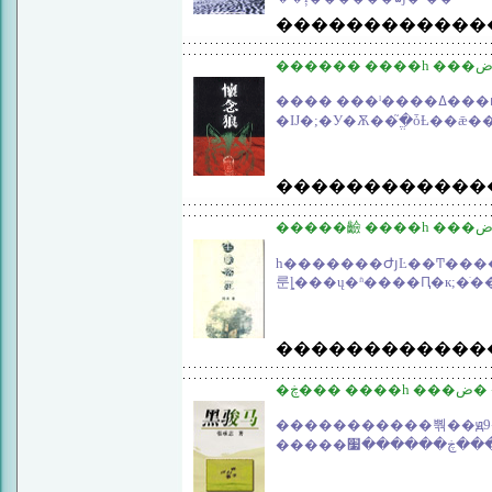
������������
���� ���ˡ����ߡ���ͷ��Ϊ�����д��ʮ��ֻ�����մ浵
������������
һ�������ԺյĿ��Ͳ�����˾���ھƺ�ͺ���̫̫����һ��ɵ�϶��ӡ�������˶��
룬ȴ���ų�ʱ����Ԥ�к;�ֹ�
������������
�ڿ��
�����������뿪��ԭ9