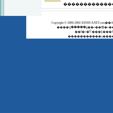
������������
Copyright © 2000-2004 XINHUANET.c
��Ϊ�»�ͨѶ���Ȩ���
�����������ҳ�����齫