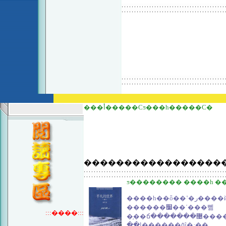
���أ�����Сƽ���һ�����С�
�����������������
����һ��ȫ��ʽ�ر����й����������������ĳ�ƪС˵���Ͷ��밮�飬
������׷��ʹ���뻶
:::����:::
�֣��ճ�������޴�����ͻ���׷��ؽ�֯��һ����̵�չʾ����ͨ���ڴ�ʱ����ʷ���������߹
��ļ������۵ĵ�·��