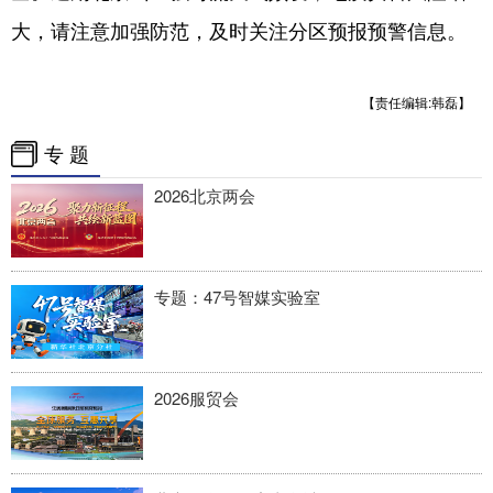
四川
贵州
云南
西藏
大，请注意加强防范，及时关注分区预报预警信息。
陕西
甘肃
青海
宁夏
新疆
内蒙古
黑龙江
【责任编辑:韩磊】
专 题
多语种频道
2026北京两会
English
Español
Français
عربى
Русский язык
日本語
한국어
专题：47号智媒实验室
Deutsch
Português
2026服贸会