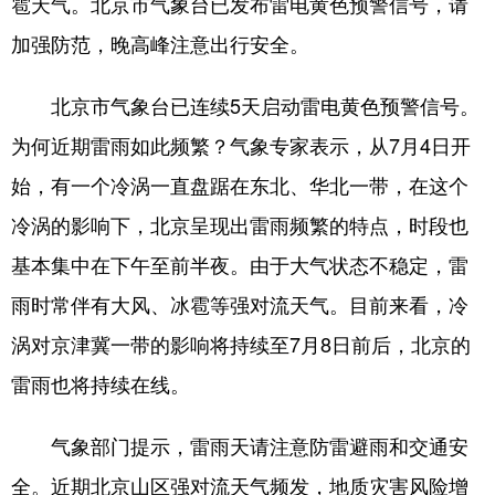
雹天气。北京市气象台已发布雷电黄色预警信号，请
加强防范，晚高峰注意出行安全。
会展
彩票
娱乐
时尚
悦读
公益
书画
一带一路
北京市气象台已连续5天启动雷电黄色预警信号。
亚太网
上市公司
投教基地
为何近期雷雨如此频繁？气象专家表示，从7月4日开
始，有一个冷涡一直盘踞在东北、华北一带，在这个
地方频道
冷涡的影响下，北京呈现出雷雨频繁的特点，时段也
基本集中在下午至前半夜。由于大气状态不稳定，雷
北京
天津
河北
山西
雨时常伴有大风、冰雹等强对流天气。目前来看，冷
辽宁
吉林
上海
江苏
涡对京津冀一带的影响将持续至7月8日前后，北京的
浙江
安徽
福建
江西
雷雨也将持续在线。
山东
河南
湖北
湖南
气象部门提示，雷雨天请注意防雷避雨和交通安
广东
广西
海南
重庆
全。近期北京山区强对流天气频发，地质灾害风险增