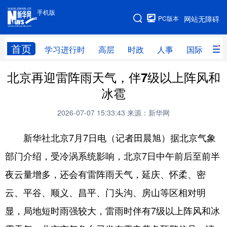
手机版
手机版
PC版本
网站无障碍
网站地图
首页
学习进行时
高层
时政
人事
国际
财
北京再迎雷阵雨天气，伴7级以上阵风和
学习进行时
高层
时政
人事
冰雹
国际
财经
网评
港澳
2026-07-07 15:33:43
来源：新华网
台湾
思客智库
全球连线
教育
新华社北京7月7日电（记者田晨旭）据北京气象
科技
科普
体育
文化
部门介绍，受冷涡系统影响，北京7日中午前后至前半
健康
军事
访谈
视频
夜云量增多，还会有雷阵雨天气，延庆、怀柔、密
图片
中央文件
金融
汽车
云、平谷、顺义、昌平、门头沟、房山等区相对明
食品
人居
信息化
乡村振兴
显，局地短时雨强较大，雷雨时伴有7级以上阵风和冰
溯源中国
城市
旅游
能源