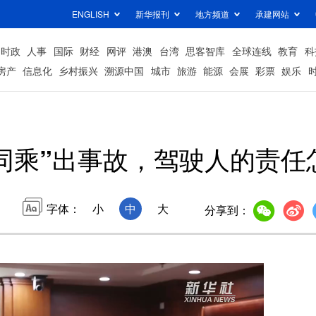
ENGLISH
新华报刊
地方频道
承建网站
时政
人事
国际
财经
网评
港澳
台湾
思客智库
全球连线
教育
科
房产
信息化
乡村振兴
溯源中国
城市
旅游
能源
会展
彩票
娱乐
同乘”出事故，驾驶人的责任
字体：
小
中
大
分享到：