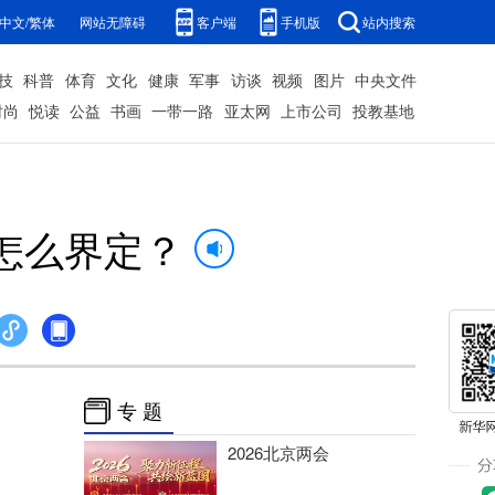
中文/繁体
网站无障碍
客户端
手机版
站内搜索
技
科普
体育
文化
健康
军事
访谈
视频
图片
中央文件
时尚
悦读
公益
书画
一带一路
亚太网
上市公司
投教基地
怎么界定？
专 题
2026北京两会