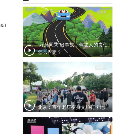
韩磊】
“好意同乘”出事故，驾驶人的责任
怎么界定？
北京：百年老厂变身文旅打卡地