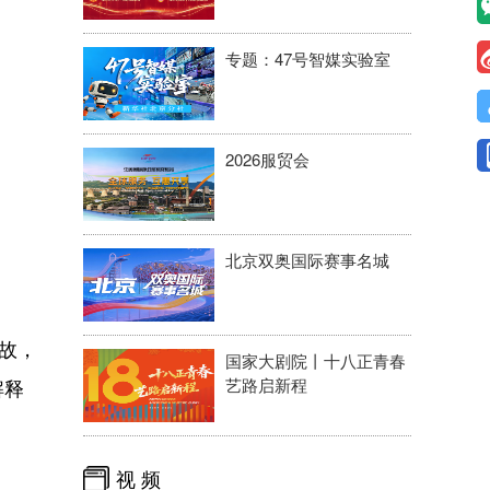
专题：47号智媒实验室
2026服贸会
北京双奥国际赛事名城
故，
国家大剧院丨十八正青春
解释
艺路启新程
视 频