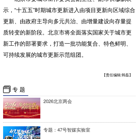
四川
贵州
云南
西藏
示，“十五五”时期城市更新进入由项目更新向区域综合
陕西
甘肃
青海
宁夏
更新、由政府主导向多元共治、由增量建设向存量提
新疆
内蒙古
黑龙江
质转变的新阶段。北京市将全面落实国家关于城市更
新工作的部署要求，打造一批功能复合、特色鲜明、
多语种频道
可持续发展的城市更新示范组团。
English
Español
Français
عربى
【责任编辑:韩磊】
Русский язык
日本語
한국어
专 题
Deutsch
Português
2026北京两会
专题：47号智媒实验室