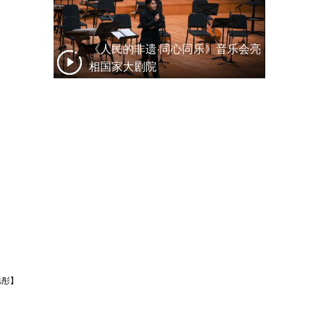
《人民的非遗·同心同乐》音乐会亮
相国家大剧院
旭彤】