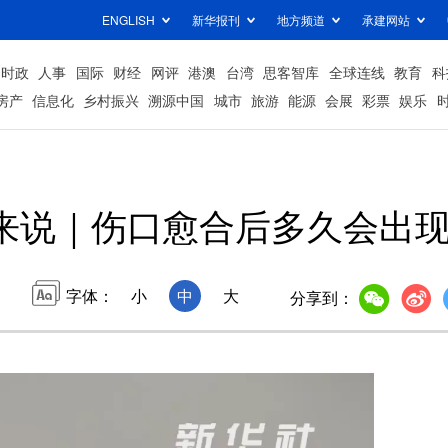
ENGLISH
新华报刊
地方频道
承建网站
时政
人事
国际
财经
网评
港澳
台湾
思客智库
全球连线
教育
科
房产
信息化
乡村振兴
溯源中国
城市
旅游
能源
会展
彩票
娱乐
来说｜伤口愈合后多久会出
字体：
小
中
大
分享到：