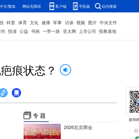
中文/繁体
网站无障碍
客户端
手机版
站内搜索
技
科普
体育
文化
健康
军事
访谈
视频
图片
中央文件
时尚
悦读
公益
书画
一带一路
亚太网
上市公司
投教基地
现疤痕状态？
专 题
2026北京两会