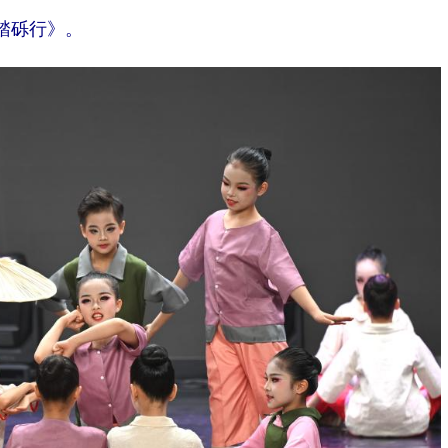
踏砾行》。