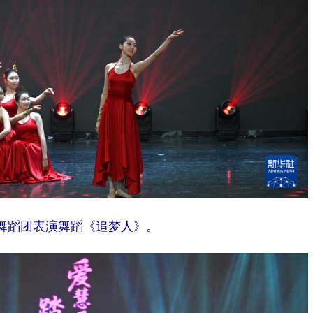
舞蹈团表演舞蹈《追梦人》。