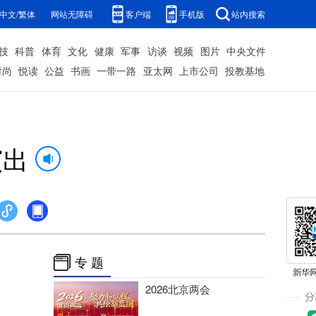
中文/繁体
网站无障碍
客户端
手机版
站内搜索
技
科普
体育
文化
健康
军事
访谈
视频
图片
中央文件
时尚
悦读
公益
书画
一带一路
亚太网
上市公司
投教基地
演出
专 题
2026北京两会