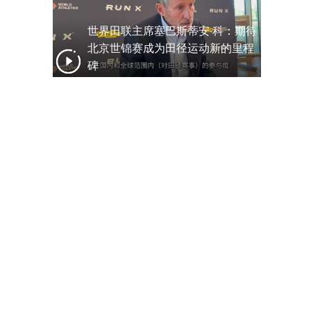
世界田联主席塞巴斯蒂安·科：期待
北京世锦赛成为田径运动新的里程
碑