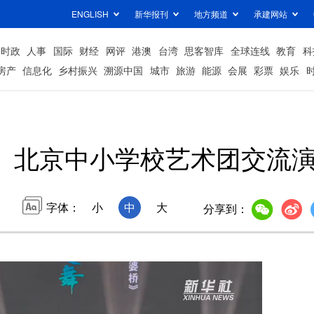
ENGLISH
新华报刊
地方频道
承建网站
时政
人事
国际
财经
网评
港澳
台湾
思客智库
全球连线
教育
科
房产
信息化
乡村振兴
溯源中国
城市
旅游
能源
会展
彩票
娱乐
北京中小学校艺术团交流
字体：
小
中
大
分享到：