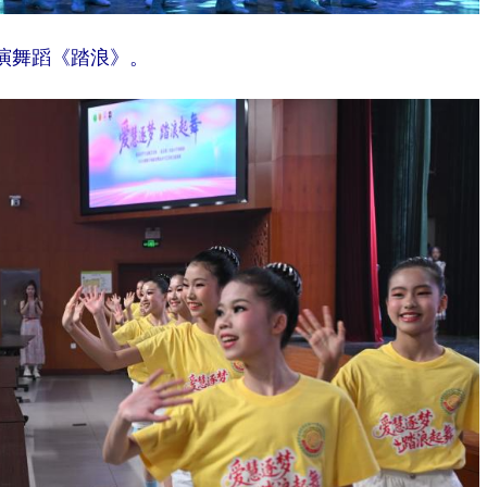
演舞蹈《踏浪》。