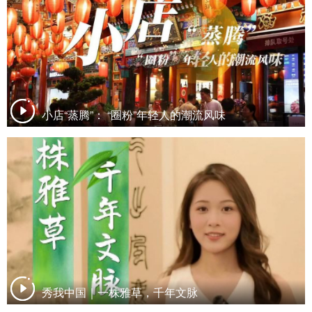
小店“蒸腾”： “圈粉”年轻人的潮流风味
秀我中国｜一株雅草，千年文脉