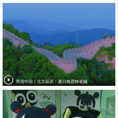
秀我中国｜北京延庆：夏日晚霞映长城