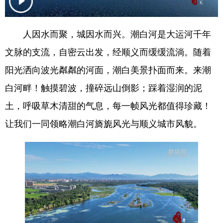
会展
彩票
娱乐
时尚
人因水而聚，城因水而兴。潮白河是大运河千年
悦读
公益
书画
一带一路
文脉的支流，自密云出发，经顺义而缓缓流淌。随着
亚太网
上市公司
投教基地
阳光洒向波光粼粼的河面，潮白美景扑面而来。来潮
白河畔！触摸碧波，撞碎远山倒影；踩着湿润的泥
地方频道
土，呼吸草木清甜的气息，每一帧风光都值得珍藏！
让我们一同领略潮白河旖旎风光与顺义城市风貌。
北京
天津
河北
山西
辽宁
吉林
上海
江苏
浙江
安徽
福建
江西
山东
河南
湖北
湖南
广东
广西
海南
重庆