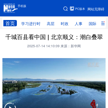
手机版
手机版
PC版本
网站无障碍
网站地图
首页
学习进行时
高层
时政
人事
国际
财
千城百县看中国 | 北京顺义：潮白叠翠
学习进行时
高层
时政
人事
2025-07-14 14:10:09
来源：新华网
国际
财经
网评
港澳
台湾
思客智库
全球连线
教育
科技
科普
体育
文化
健康
军事
访谈
视频
图片
中央文件
金融
汽车
食品
人居
信息化
乡村振兴
溯源中国
城市
旅游
能源