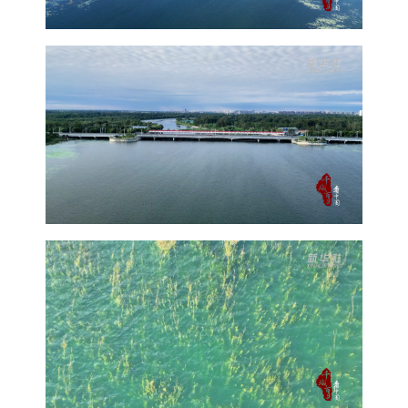
四川
贵州
云南
西藏
陕西
甘肃
青海
宁夏
新疆
内蒙古
黑龙江
多语种频道
English
Español
Français
عربى
Русский язык
日本語
한국어
Deutsch
Português