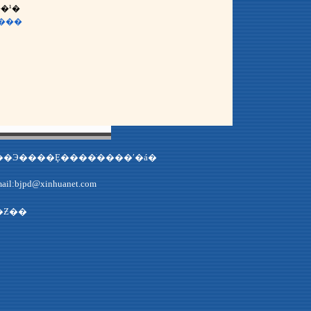
�¹�
�»�ͨѶ���Ȩ���У�δ��Э����Ȩ����ֹ����ʹ�á�
��E-mail:bjpd@xinhuanet.com
�Ƶ��