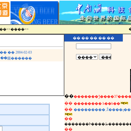
�
ר��
>>
����
>>
�� �� �� �� ��
� 2004-02-03
�»��籱������
��
��
�������� һ��һ��
��
���������˲Ž����ɻ�
��
�������Ϸ����ط�����
��