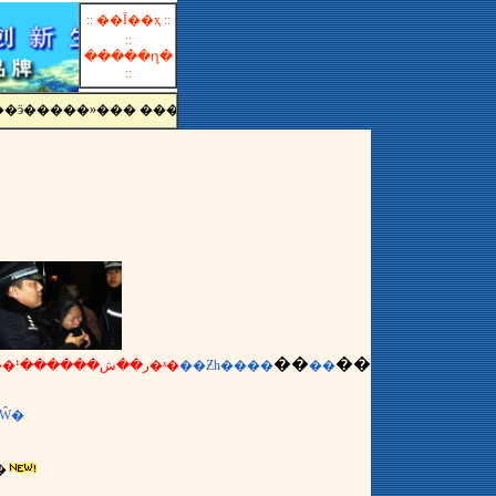
:: ��Ϊ��ҳ ::
::
�����ղ�
::
�ӭ�����»��� ����Ƶ��
��
��
�������Ʒ����ر��ش������¹�����37�ˣ�
��Ƶһ��
��
��
�Ŵ�
��