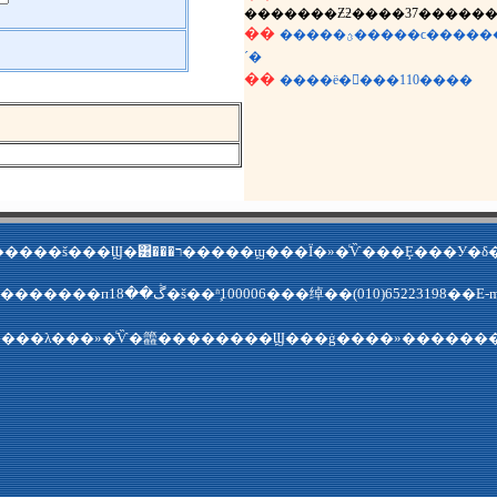
�������Ƶƻ����37������
��
�����ؿ�����ϲ��������
´�
��
����ë�󶫵���110����
����վ�����ǵ��»���������š���Ϣ�͸���ר�����ϣ���Ϊ
��ַ�������ж��������пڴ��18�š��ʱࣺ100006���绰��(010)65223198
���λ���»�ͨѶ�籱��������Ϣ���ġ����»������