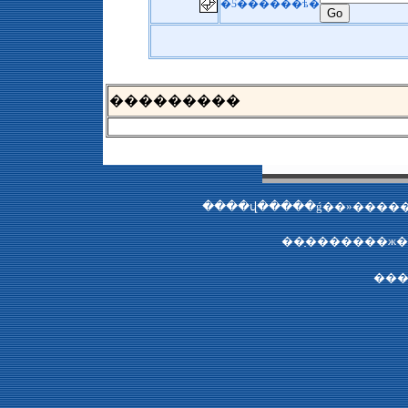
�Ƽ������ѣ�
��
�������
���