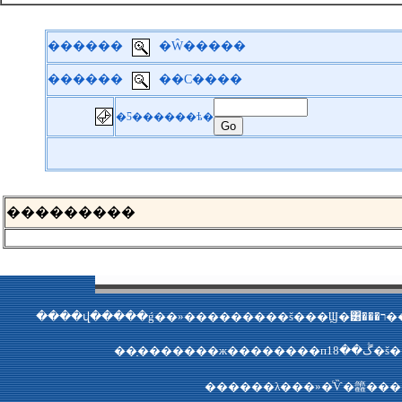
������
�Ŵ�����
������
��С����
�Ƽ������ѣ�
��
�������
��
��ַ���
������λ���»�ͨѶ�籱��