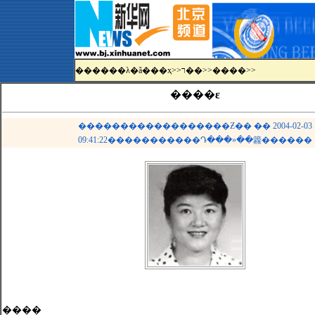
������λ�ã�
��ҳ
>>
ר��
>>
����
>>
����ε
������������������Ƶ�� �� 2004-02-03
09:41:22�����������Դ���»��籱������
����