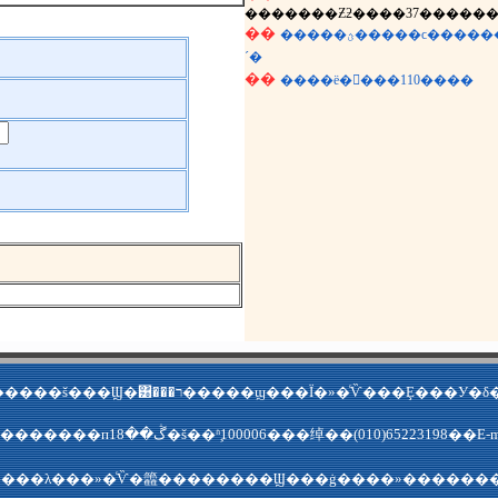
�������Ƶƻ����37������
��
�����ؿ�����ϲ��������
´�
��
����ë�󶫵���110����
����վ�����ǵ��»���������š���Ϣ�͸���ר�����ϣ���Ϊ
��ַ�������ж��������пڴ��18�š��ʱࣺ100006���绰��(010)65223198
���λ���»�ͨѶ�籱��������Ϣ���ġ����»������