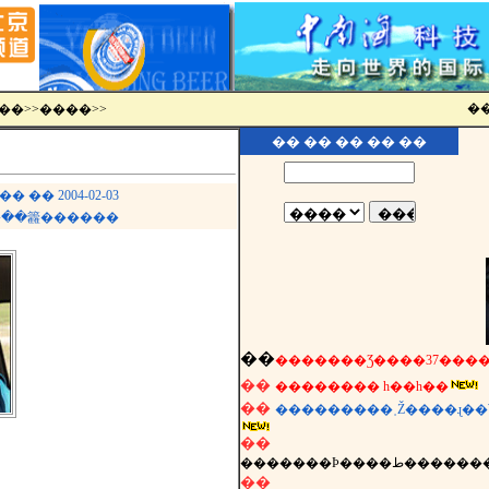
��
ר��
>>
����
>>
�� �� �� �� ��
� 2004-02-03
�»��籱������
��
��
�������� һ��һ��
��
���������˲Ž����ɻ�
��
�������Ϸ����ط�����
��