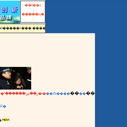
:: ��Ϊ��ҳ ::
::
�����ղ�
::
ӭ�����»��� ����Ƶ��
��
��
�������Ʒ����ر��ش������¹�����37�ˣ�
��Ƶһ��
��
��
�Ŵ�
��