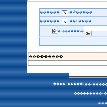
������
�Ŵ�����
������
��С����
�Ƽ������ѣ�
��
�������
���