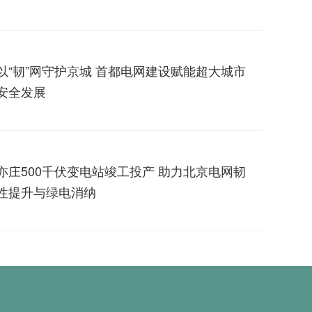
以“韧”网守护京城 首都电网建设赋能超大城市
安全发展
亦庄500千伏变电站竣工投产 助力北京电网韧
性提升与绿电消纳