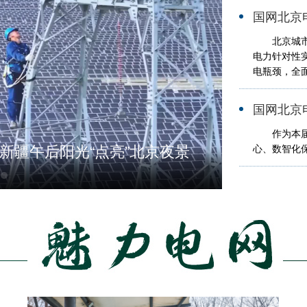
国网北京
北京城
电力针对性
电瓶颈，全
国网北京
作为本
 新疆午后阳光“点亮”北京夜景
心、数智化