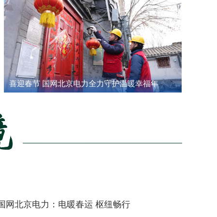
喜迎春节 国网北京电力全力守护温暖幸福年
国网北京电力：电暖春运 枢纽畅行