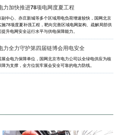
电力加快推进78项电网度夏工程
市副中心、亦庄新城等多个区域用电负荷增速较快，国网北京
实施78项度夏补强工程，靶向完善区域电网架构、疏解局部供
面提升电网安全运行水平与供电保障能力。
电力全力守护第四届链博会用电安全
届展会电力保障单位，国网北京市电力公司以全绿电供应为核
“新疆阳光”到北京
保障为支撑，全方位筑牢展会安全可靠的电力防线。