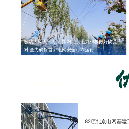
极端大风天气将至 国网北京电力积极做好防范应
对 全力确保首都电网安全可靠运行
83项北京电网基建