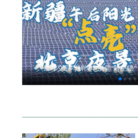
错峰交易巧解绿电供需“时空锁”