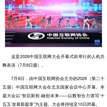
山东
河南
湖北
湖南
广东
广西
海南
重庆
四川
贵州
云南
西藏
陕西
甘肃
青海
宁夏
新疆
内蒙古
黑龙江
这是2026中国互联网大会开幕式前举行的人机共
多语种频道
舞表演（7月8日摄）。
English
Español
Français
عربى
7月8日，由中国互联网协会主办的2026（第二十
Русский язык
日本語
한국어
五届）中国互联网大会在北京国家会议中心开幕。本
Deutsch
Português
届大会以“智启新程·融创未来——以数智合力谱写‘十
五五’发展新篇章”为主题。大会将持续至10日闭幕。