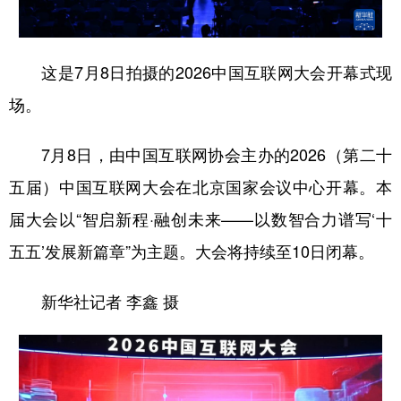
学术中国
乡村振兴
银龄
溯源中国
这是7月8日拍摄的2026中国互联网大会开幕式现
城市
旅游
能源
会展
场。
彩票
娱乐
时尚
悦读
公益
一带一路
亚太网
上市公司
7月8日，由中国互联网协会主办的2026（第二十
五届）中国互联网大会在北京国家会议中心开幕。本
文化产业
届大会以“智启新程·融创未来——以数智合力谱写‘十
五五’发展新篇章”为主题。大会将持续至10日闭幕。
地方频道
北京
天津
河北
山西
新华社记者 李鑫 摄
辽宁
吉林
上海
江苏
浙江
安徽
福建
江西