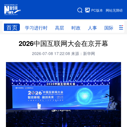
手机版
PC版本
网站无障碍
网站地图
首页
学习进行时
高层
时政
人事
国际
财
2026中国互联网大会在京开幕
学习进行时
高层
时政
人事
2026-07-08 17:22:08
来源：新华网
国际
财经
网评
港澳
台湾
思客智库
全球连线
教育
科技
科创
量子
体育
文化
书画
健康
军事
访谈
视频
图片
政务
法律
中央文件
金融
汽车
食品
人居
信息化
数字经济