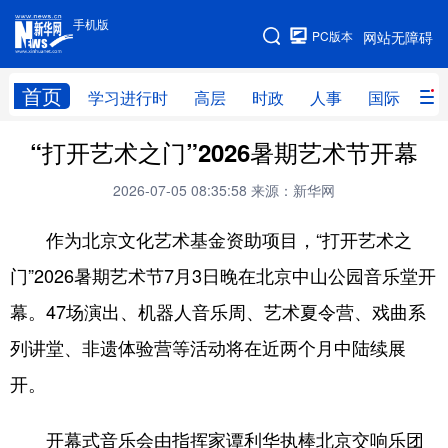
手机版
手机版
PC版本
网站无障碍
网站地图
首页
学习进行时
高层
时政
人事
国际
财
“打开艺术之门”2026暑期艺术节开幕
学习进行时
高层
时政
人事
2026-07-05 08:35:58
来源：新华网
国际
财经
网评
港澳
台湾
思客智库
全球连线
教育
作为北京文化艺术基金资助项目，“打开艺术之
门”2026暑期艺术节7月3日晚在北京中山公园音乐堂开
科技
科普
体育
文化
幕。47场演出、机器人音乐周、艺术夏令营、戏曲系
健康
军事
访谈
视频
列讲堂、非遗体验营等活动将在近两个月中陆续展
图片
中央文件
金融
汽车
开。
食品
人居
信息化
乡村振兴
开幕式音乐会由指挥家谭利华执棒北京交响乐团
溯源中国
城市
旅游
能源