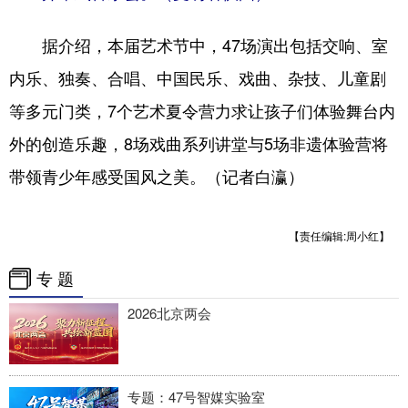
四川
贵州
云南
西藏
据介绍，本届艺术节中，47场演出包括交响、室
陕西
甘肃
青海
宁夏
内乐、独奏、合唱、中国民乐、戏曲、杂技、儿童剧
新疆
内蒙古
黑龙江
等多元门类，7个艺术夏令营力求让孩子们体验舞台内
外的创造乐趣，8场戏曲系列讲堂与5场非遗体验营将
多语种频道
带领青少年感受国风之美。（记者白瀛）
English
Español
Français
عربى
Русский язык
日本語
한국어
【责任编辑:周小红】
Deutsch
Português
专 题
2026北京两会
专题：47号智媒实验室