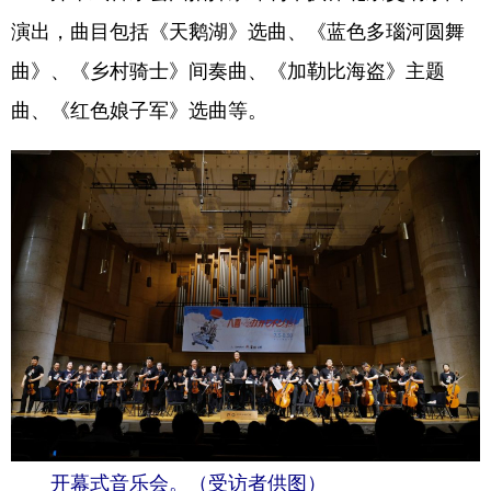
演出，曲目包括《天鹅湖》选曲、《蓝色多瑙河圆舞
会展
彩票
娱乐
时尚
曲》、《乡村骑士》间奏曲、《加勒比海盗》主题
悦读
公益
书画
一带一路
曲、《红色娘子军》选曲等。
亚太网
上市公司
投教基地
地方频道
北京
天津
河北
山西
辽宁
吉林
上海
江苏
浙江
安徽
福建
江西
山东
河南
湖北
湖南
广东
广西
海南
重庆
开幕式音乐会。（受访者供图）