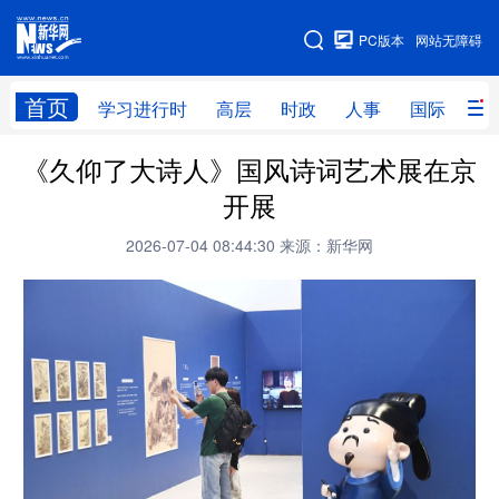
手机版
PC版本
网站无障碍
网站地图
首页
学习进行时
高层
时政
人事
国际
财
《久仰了大诗人》国风诗词艺术展在京
学习进行时
高层
时政
人事
开展
国际
财经
网评
港澳
2026-07-04 08:44:30
来源：新华网
台湾
思客智库
全球连线
教育
科技
科创
量子
体育
文化
书画
健康
军事
访谈
视频
图片
政务
法律
中央文件
金融
汽车
食品
人居
信息化
数字经济