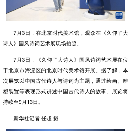
学术中国
乡村振兴
银龄
溯源中国
城市
旅游
能源
会展
7月3日，在北京时代美术馆，观众在《久仰了大
彩票
娱乐
时尚
悦读
诗人》国风诗词艺术展现场拍照。
公益
一带一路
亚太网
上市公司
7月3日，《久仰了大诗人》国风诗词艺术展在位
文化产业
于北京市海淀区的北京时代美术馆开展。据了解，本
次展览以中国古代诗人与诗词为主题，通过绘画、雕
地方频道
塑装置等表现形式讲述中国古代诗人的故事。展览将
北京
天津
河北
山西
持续至9月13日。
辽宁
吉林
上海
江苏
新华社记者 任超 摄
浙江
安徽
福建
江西