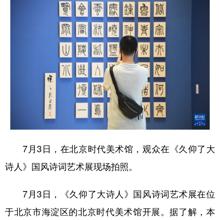
山东
河南
湖北
湖南
广东
广西
海南
重庆
四川
贵州
云南
西藏
陕西
甘肃
青海
宁夏
新疆
内蒙古
黑龙江
多语种频道
English
Español
Français
عربى
7月3日，在北京时代美术馆，观众在《久仰了大
诗人》国风诗词艺术展现场拍照。
Русский язык
日本語
한국어
Deutsch
Português
7月3日，《久仰了大诗人》国风诗词艺术展在位
于北京市海淀区的北京时代美术馆开展。据了解，本