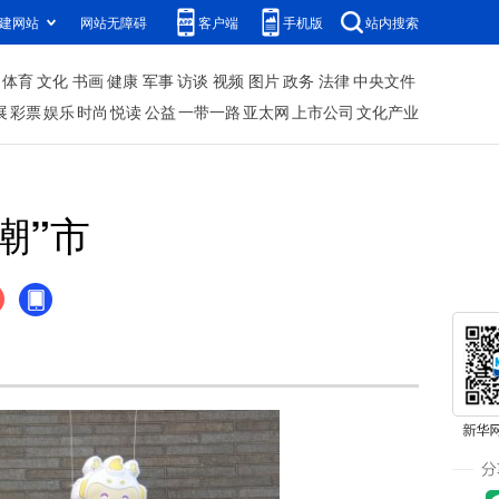
建网站
网站无障碍
客户端
手机版
站内搜索
体育
文化
书画
健康
军事
访谈
视频
图片
政务
法律
中央文件
展
彩票
娱乐
时尚
悦读
公益
一带一路
亚太网
上市公司
文化产业
潮”市