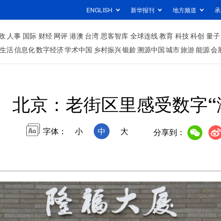
ENGLISH
新华报刊
地方频道
承
政
人事
国际
财经
网评
港澳
台湾
思客智库
全球连线
教育
科技
科创
量子
生活
信息化
数字经济
学术中国
乡村振兴
银龄
溯源中国
城市
旅游
能源
会
北京：老街区里感受数字“
字体：
小
中
大
分享到：