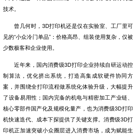
山东
河南
湖北
湖南
技术。
广东
广西
海南
重庆
曾几何时，3D打印机还是仅在实验室、工厂里可
四川
贵州
云南
西藏
见的“小众冷门单品”：价格高昂、组装使用复杂，仅被
陕西
甘肃
青海
宁夏
少数极客和企业使用。
新疆
内蒙古
黑龙江
近年来，国内消费级3D打印企业持续自研运动控
制算法，优化挤出系统，打造高集成软硬件协同方
多语种频道
案，并围绕全打印流程做系统化体验升级，大幅提升
English
Español
Français
عربى
了设备易用性；国内完备的机电与精密加工产业链、
Русский язык
日本語
한국어
核心零部件国产化及规模化量产，也为消费级3D打印
Deutsch
Português
机快速迭代、成本下探提供了关键支撑。消费级3D打
印机正加速突破小众圈层进入消费市场，成为赋能生