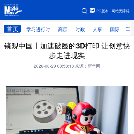
手机版
PC版本
网站无障碍
网站地图
首页
学习进行时
高层
时政
人事
国际
财
镜观中国丨加速破圈的3D打印 让创意快
学习进行时
高层
时政
人事
步走进现实
国际
财经
网评
港澳
2026-06-29 08:58:13
来源：新华网
台湾
思客智库
全球连线
教育
科技
科创
量子
体育
文化
书画
健康
军事
访谈
视频
图片
政务
法律
中央文件
金融
汽车
食品
人居
信息化
数字经济