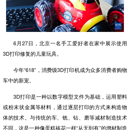
学术中国
乡村振兴
银龄
溯源中国
城市
旅游
能源
会展
彩票
娱乐
时尚
悦读
6月27日，北京一名手工爱好者在家中展示使用
公益
一带一路
亚太网
上市公司
3D打印修复的儿童玩具。
文化产业
今年“618”，消费级3D打印机成为众多消费者购物
车中的新宠。
地方频道
北京
天津
河北
山西
3D打印是一种以数字模型文件为基础，运用塑料
或粉末状金属等材料，通过逐层打印的方式来构造物
辽宁
吉林
上海
江苏
体的技术。与传统的车、铣、钻、磨等减材制造技术
浙江
安徽
福建
江西
不同，这是一种像蛋糕裱花一样“从无到有”的增材制造