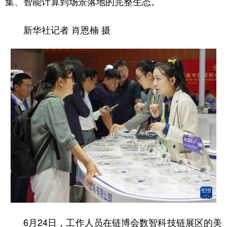
集、智能计算到场景落地的完整生态。
山东
河南
湖北
湖南
广东
广西
海南
重庆
新华社记者 肖恩楠 摄
四川
贵州
云南
西藏
陕西
甘肃
青海
宁夏
新疆
内蒙古
黑龙江
多语种频道
English
Español
Français
عربى
Русский язык
日本語
한국어
Deutsch
Português
6月24日，工作人员在链博会数智科技链展区的美