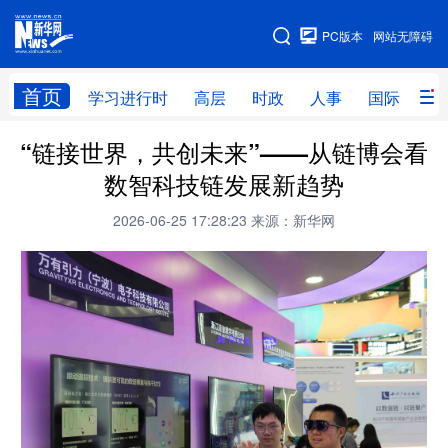
手机版
PC版本
网站无障碍
网站地图
首页
学习进行时
高层
时政
人事
国际
财
“链接世界，共创未来”——从链博会看
学习进行时
高层
时政
人事
数智科技链发展新趋势
国际
财经
网评
港澳
2026-06-25 17:28:23
来源：新华网
台湾
思客智库
全球连线
教育
科技
科创
量子
体育
文化
书画
健康
军事
访谈
视频
图片
政务
法律
中央文件
金融
汽车
食品
人居
信息化
数字经济