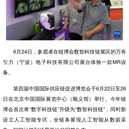
学术中国
乡村振兴
银龄
溯源中国
城市
旅游
能源
会展
彩票
娱乐
时尚
悦读
公益
一带一路
亚太网
上市公司
6月24日，参观者在链博会数智科技链展区的万有
文化产业
引力（宁波）电子科技有限公司展台体验一款MR设
备。
地方频道
第四届中国国际供应链促进博览会于6月22日至26
北京
天津
河北
山西
日在北京中国国际展览中心（顺义馆）举行。今年链
辽宁
吉林
上海
江苏
博会首次将“数字科技链”升级为“数智科技链”，同时新
设立人工智能专区，全链条展现人工智能从数据采
浙江
安徽
福建
江西