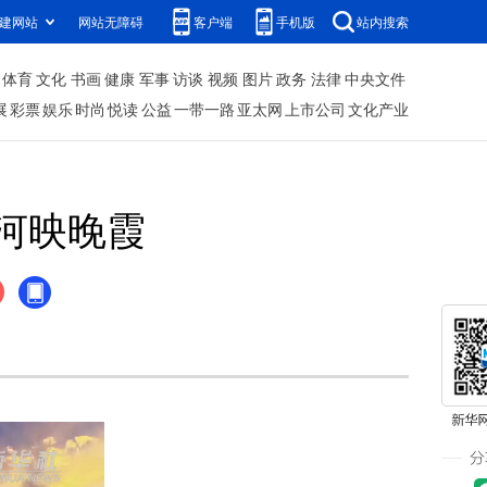
建网站
网站无障碍
客户端
手机版
站内搜索
体育
文化
书画
健康
军事
访谈
视频
图片
政务
法律
中央文件
展
彩票
娱乐
时尚
悦读
公益
一带一路
亚太网
上市公司
文化产业
河映晚霞