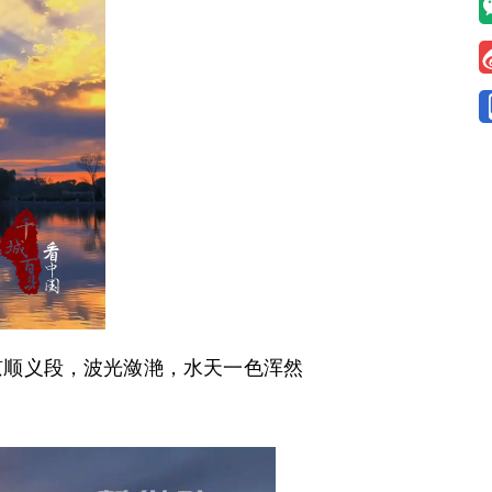
顺义段，波光潋滟，水天一色浑然