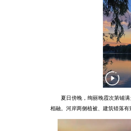
夏日傍晚，绚丽晚霞次第铺满天
相融。河岸两侧植被、建筑错落有