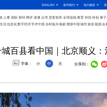
ENGLISH
新华报刊
地方频道
承
政
人事
国际
财经
网评
港澳
台湾
思客智库
全球连线
教育
科技
科创
量子
生活
信息化
数字经济
学术中国
乡村振兴
银龄
溯源中国
城市
旅游
能源
会
千城百县看中国｜北京顺义：
字体：
小
中
大
分享到：