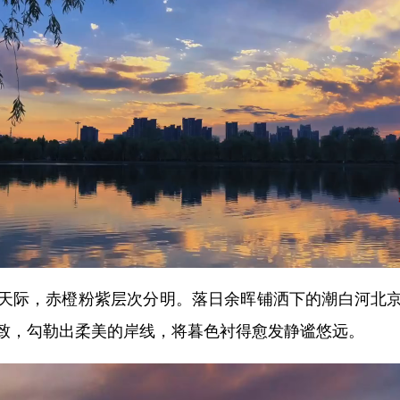
际，赤橙粉紫层次分明。落日余晖铺洒下的潮白河北京
致，勾勒出柔美的岸线，将暮色衬得愈发静谧悠远。