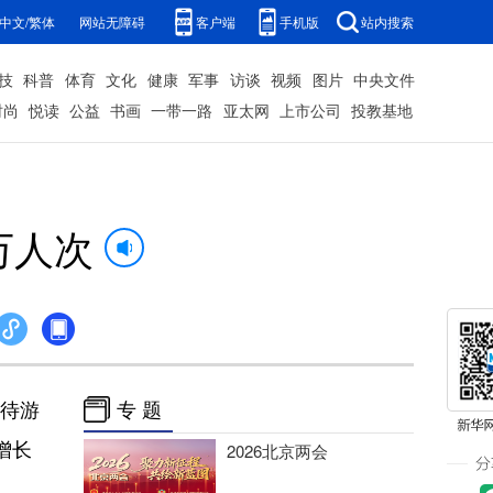
中文/繁体
网站无障碍
客户端
手机版
站内搜索
技
科普
体育
文化
健康
军事
访谈
视频
图片
中央文件
时尚
悦读
公益
书画
一带一路
亚太网
上市公司
投教基地
万人次
接待游
专 题
增长
2026北京两会