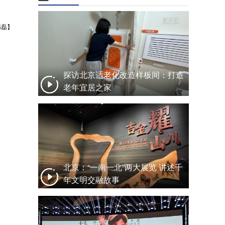
韩磊】
探访北京适老化改造样板间：打造
老年宜居之家
北京：“一南一北”两大展览 讲述千
年文明交融故事