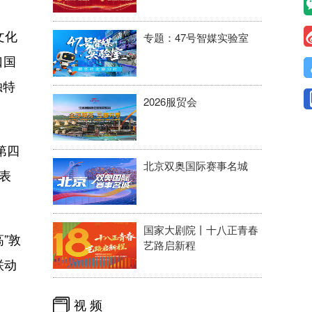
文化
专题：47号智媒实验室
口国
独特
2026服贸会
第四
北京双奥国际赛事名城
表
国家大剧院丨十八正青春
”敦
艺路启新程
联动
视 频