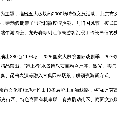
为主题，推出五大板块约2000场特色文旅活动。北京市
线路，带动假期亲子出游和微度假热潮。前门国风节、模式
，端午游园会、龙舟赛等则让市民游客沉浸于传统民俗的
80台1136场，2026国家大剧院国际戏剧季、2026
精品演出。“运上行”水景诗乐项目融合水幕、激光、实景
演奏、昆曲表演等融入古典园林场景，解锁夜游新方式。
市文化和旅游局推出10条展览主题游线路，将“如是莫高
历史街区、特色商圈有机串联，有效撬动街区、商圈文旅