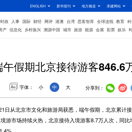
ENGLISH
新华报刊
地方频道
承建网站
时政
人事
国际
财经
网评
港澳
台湾
思客智库
全球连线
教育
科
房产
信息化
乡村振兴
溯源中国
城市
旅游
能源
会展
彩票
娱乐
端午假期北京接待游客846.6
字体：
小
中
大
分享到：
21日从北京市文化和旅游局获悉，端午假期，北京累计
元。入境游市场持续火热，北京接待入境游客8.7万人次，同比
.4%。