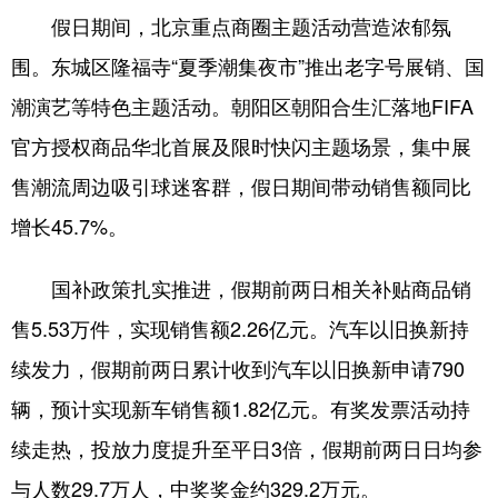
假日期间，北京重点商圈主题活动营造浓郁氛
会展
彩票
娱乐
时尚
围。东城区隆福寺“夏季潮集夜市”推出老字号展销、国
悦读
公益
书画
一带一路
潮演艺等特色主题活动。朝阳区朝阳合生汇落地FIFA
亚太网
上市公司
投教基地
官方授权商品华北首展及限时快闪主题场景，集中展
售潮流周边吸引球迷客群，假日期间带动销售额同比
地方频道
增长45.7%。
北京
天津
河北
山西
国补政策扎实推进，假期前两日相关补贴商品销
辽宁
吉林
上海
江苏
售5.53万件，实现销售额2.26亿元。汽车以旧换新持
续发力，假期前两日累计收到汽车以旧换新申请790
浙江
安徽
福建
江西
辆，预计实现新车销售额1.82亿元。有奖发票活动持
山东
河南
湖北
湖南
续走热，投放力度提升至平日3倍，假期前两日日均参
广东
广西
海南
重庆
与人数29.7万人，中奖奖金约329.2万元。