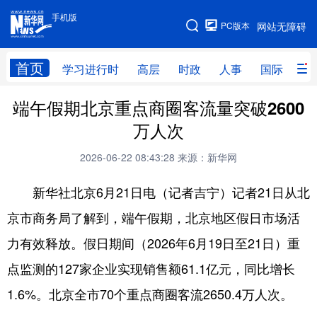
手机版
手机版
PC版本
网站无障碍
网站地图
首页
学习进行时
高层
时政
人事
国际
财
端午假期北京重点商圈客流量突破2600
学习进行时
高层
时政
人事
万人次
国际
财经
网评
港澳
2026-06-22 08:43:28
来源：新华网
台湾
思客智库
全球连线
教育
新华社北京6月21日电（记者吉宁）记者21日从北
科技
科普
体育
文化
京市商务局了解到，端午假期，北京地区假日市场活
健康
军事
访谈
视频
力有效释放。假日期间（2026年6月19日至21日）重
图片
中央文件
金融
汽车
点监测的127家企业实现销售额61.1亿元，同比增长
食品
人居
信息化
乡村振兴
1.6%。北京全市70个重点商圈客流2650.4万人次。
溯源中国
城市
旅游
能源