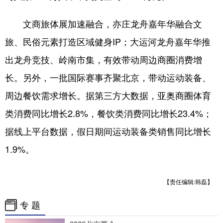
四川
贵州
云南
西藏
文商旅体展加速融合，亦庄龙舟嘉年华融合文
陕西
甘肃
青海
宁夏
旅、民俗元素打造区域健身IP；大运河龙舟嘉年华推
新疆
内蒙古
黑龙江
出龙舟竞技、岭南市集，有效带动周边商圈消费增
长。另外，一批国际赛事齐聚北京，带动运动装备、
多语种频道
周边餐饮需求增长。据第三方大数据，亚奥商圈体育
English
Español
Français
عربى
类消费同比增长2.8%，餐饮类消费同比增长23.4%；
Русский язык
日本語
한국어
据线上平台数据，假日期间运动装备类销售同比增长
Deutsch
Português
1.9%。
【责任编辑:韩磊】
专 题