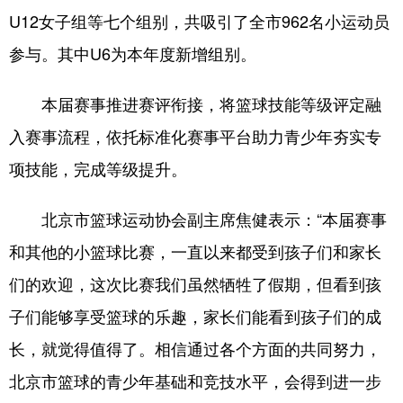
U12女子组等七个组别，共吸引了全市962名小运动员
会展
彩票
娱乐
时尚
参与。其中U6为本年度新增组别。
悦读
公益
书画
一带一路
本届赛事推进赛评衔接，将篮球技能等级评定融
亚太网
上市公司
投教基地
入赛事流程，依托标准化赛事平台助力青少年夯实专
项技能，完成等级提升。
地方频道
北京市篮球运动协会副主席焦健表示：“本届赛事
北京
天津
河北
山西
和其他的小篮球比赛，一直以来都受到孩子们和家长
辽宁
吉林
上海
江苏
们的欢迎，这次比赛我们虽然牺牲了假期，但看到孩
浙江
安徽
福建
江西
子们能够享受篮球的乐趣，家长们能看到孩子们的成
山东
河南
湖北
湖南
长，就觉得值得了。相信通过各个方面的共同努力，
广东
广西
海南
重庆
北京市篮球的青少年基础和竞技水平，会得到进一步