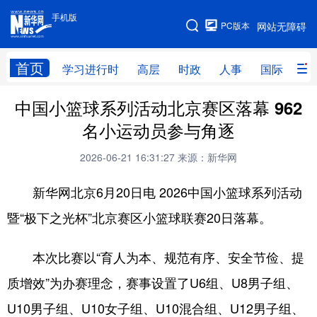
手机版
手机版
PC版本
网站无障碍
网站地图
首页
学习进行时
高层
时政
人事
国际
财
中国小篮球系列活动北京赛区落幕 962
学习进行时
高层
时政
人事
名小运动员参与角逐
国际
财经
网评
港澳
2026-06-21 16:31:27
来源：新华网
台湾
思客智库
全球连线
教育
新华网北京6月20日电 2026中国小篮球系列活动
科技
科普
体育
文化
暨“极下之光杯”北京赛区小篮球联赛20日落幕。
健康
军事
访谈
视频
本次比赛以“育人为本、规范有序、安全节俭、提
图片
中央文件
金融
汽车
质增效”为办赛理念，赛事设置了U6组、U8男子组、
食品
人居
信息化
乡村振兴
U10男子组、U10女子组、U10混合组、U12男子组、
溯源中国
城市
旅游
能源