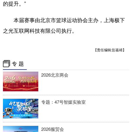
四川
贵州
云南
西藏
的提升。”
陕西
甘肃
青海
宁夏
本届赛事由北京市篮球运动协会主办，上海极下
新疆
内蒙古
黑龙江
之光互联网科技有限公司执行。
多语种频道
【责任编辑:彭嘉靖】
English
Español
Français
عربى
专 题
Русский язык
2026北京两会
日本語
한국어
Deutsch
Português
专题：47号智媒实验室
2026服贸会