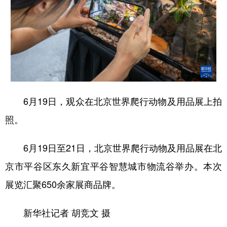
山东
河南
湖北
湖南
广东
广西
海南
重庆
四川
贵州
云南
西藏
陕西
甘肃
青海
宁夏
新疆
内蒙古
黑龙江
6月19日，观众在北京世界爬行动物及用品展上拍
照。
多语种频道
6月19日至21日，北京世界爬行动物及用品展在北
English
Español
Français
عربى
京市平谷区东久新宜平谷智慧城市物流谷举办。本次
Русский язык
日本語
한국어
展览汇聚650余家展商品牌。
Deutsch
Português
新华社记者 胡竞文 摄