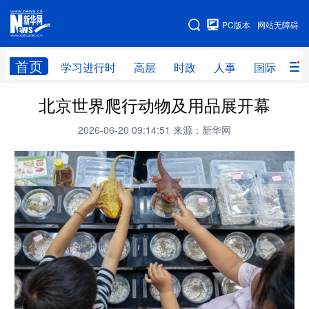
手机版
PC版本
网站无障碍
网站地图
首页
学习进行时
高层
时政
人事
国际
财
北京世界爬行动物及用品展开幕
学习进行时
高层
时政
人事
2026-06-20 09:14:51
来源：新华网
国际
财经
网评
港澳
台湾
思客智库
全球连线
教育
科技
科创
量子
体育
文化
书画
健康
军事
访谈
视频
图片
政务
法律
中央文件
金融
汽车
食品
人居
信息化
数字经济