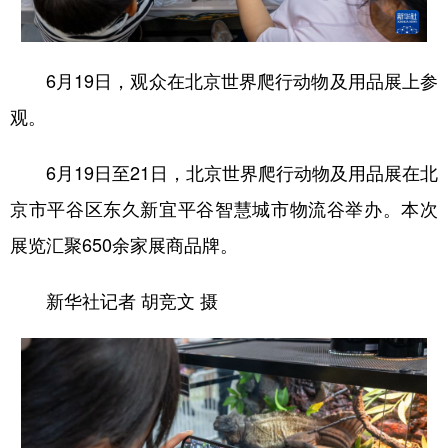
学术中国
乡村振兴
银龄
溯源中国
6月19日，观众在北京世界爬行动物及用品展上参
城市
旅游
能源
会展
观。
彩票
娱乐
时尚
悦读
公益
一带一路
亚太网
上市公司
6月19日至21日，北京世界爬行动物及用品展在北
京市平谷区东久新宜平谷智慧城市物流谷举办。本次
文化产业
展览汇聚650余家展商品牌。
地方频道
新华社记者 胡竞文 摄
北京
天津
河北
山西
辽宁
吉林
上海
江苏
浙江
安徽
福建
江西