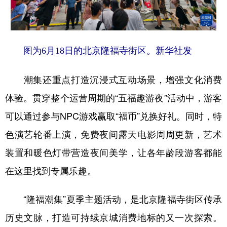
山东
河南
湖北
湖南
广东
广西
海南
重庆
四川
贵州
云南
西藏
图为6月18日的北京隆福寺街区。新华社发
陕西
甘肃
青海
宁夏
潮集还重点打造沉浸式互动场景，增强文化消费
新疆
内蒙古
黑龙江
体验。贯穿整个运营周期的“五福趣游夜”活动中，游客
可以通过参与NPC游戏赢取“福币”兑换好礼。同时，特
多语种频道
色演艺轮番上演，免费夜间露天电影周周更新，艺术
English
Español
Français
عربى
装置和暖色灯带营造夜间美学，让各年龄段游客都能
在这里找到专属乐趣。
Русский язык
日本語
한국어
Deutsch
Português
“隆福潮集”夏季主题活动，是北京隆福寺街区传承
历史文脉，打造可持续京城消费地标的又一次探索。