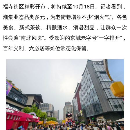
福寺街区精彩开市，将持续至10月18日。记者看到，
学术中国
乡村振兴
银龄
溯源中国
潮集业态品类多元，为老街巷增添不少“烟火气”。各色
城市
旅游
能源
会展
美食、新式茶饮、精酿酒水、消暑甜品，让群众一次
彩票
娱乐
时尚
悦读
性尝遍“南北风味”。受欢迎的京城老字号“一字排开”，
百年义利、六必居等摊位常态化保留。
公益
一带一路
亚太网
上市公司
文化产业
地方频道
北京
天津
河北
山西
辽宁
吉林
上海
江苏
浙江
安徽
福建
江西