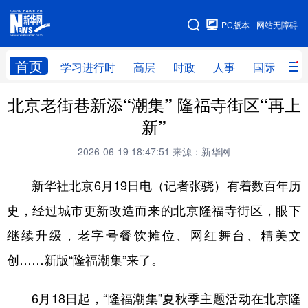
手机版
PC版本
网站无障碍
网站地图
首页
学习进行时
高层
时政
人事
国际
财
北京老街巷新添“潮集” 隆福寺街区“再上
学习进行时
高层
时政
人事
新”
国际
财经
网评
港澳
2026-06-19 18:47:51
来源：新华网
台湾
思客智库
全球连线
教育
新华社北京6月19日电（记者张骁）有着数百年历
科技
科创
量子
体育
史，经过城市更新改造而来的北京隆福寺街区，眼下
文化
书画
健康
军事
继续升级，老字号餐饮摊位、网红舞台、精美文
访谈
视频
图片
政务
创……新版“隆福潮集”来了。
法律
中央文件
金融
汽车
6月18日起，“隆福潮集”夏秋季主题活动在北京隆
食品
人居
信息化
数字经济