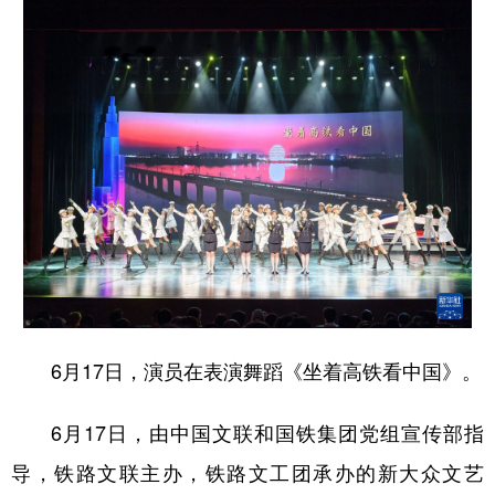
山东
河南
湖北
湖南
广东
广西
海南
重庆
四川
贵州
云南
西藏
陕西
甘肃
青海
宁夏
新疆
内蒙古
黑龙江
多语种频道
English
Español
Français
عربى
6月17日，演员在表演舞蹈《坐着高铁看中国》。
Русский язык
日本語
한국어
Deutsch
Português
6月17日，由中国文联和国铁集团党组宣传部指
导，铁路文联主办，铁路文工团承办的新大众文艺