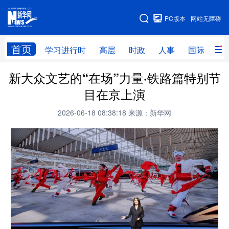
手机版
PC版本
网站无障碍
网站地图
首页
学习进行时
高层
时政
人事
国际
财
新大众文艺的“在场”力量·铁路篇特别节
学习进行时
高层
时政
人事
目在京上演
国际
财经
网评
港澳
2026-06-18 08:38:18
来源：新华网
台湾
思客智库
全球连线
教育
科技
科创
量子
体育
文化
书画
健康
军事
访谈
视频
图片
政务
法律
中央文件
金融
汽车
食品
人居
信息化
数字经济