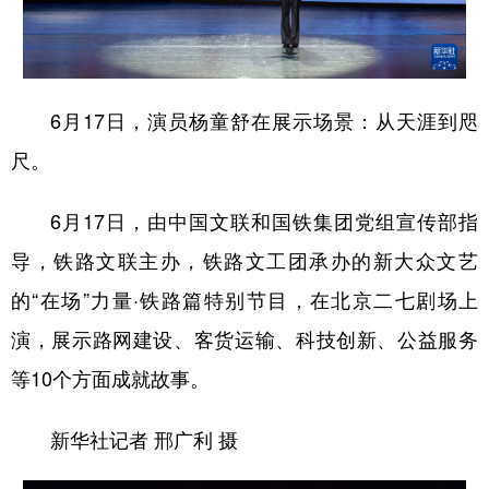
学术中国
乡村振兴
银龄
溯源中国
城市
旅游
能源
会展
6月17日，演员杨童舒在展示场景：从天涯到咫
彩票
娱乐
时尚
悦读
尺。
公益
一带一路
亚太网
上市公司
6月17日，由中国文联和国铁集团党组宣传部指
文化产业
导，铁路文联主办，铁路文工团承办的新大众文艺
的“在场”力量·铁路篇特别节目，在北京二七剧场上
地方频道
演，展示路网建设、客货运输、科技创新、公益服务
北京
天津
河北
山西
等10个方面成就故事。
辽宁
吉林
上海
江苏
新华社记者 邢广利 摄
浙江
安徽
福建
江西