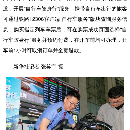
山东
河南
湖北
湖南
道，开展“自行车随身行”服务。携带自行车出行的旅客
广东
广西
海南
重庆
可通过铁路12306客户端“自行车服务”版块查询服务信
四川
贵州
云南
西藏
息，购买指定列车车票后，可在购票成功页面选择“自
陕西
甘肃
青海
宁夏
行车随身行”服务并预约付费，在开车前均可办理，开
车前1小时可取消订单并全额退款。
新疆
内蒙古
黑龙江
新华社记者 张笑宇 摄
多语种频道
English
Español
Français
عربى
Русский язык
日本語
한국어
Deutsch
Português