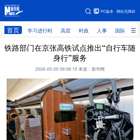
手机版
PC版本
网站无障碍
网站地图
首页
学习进行时
高层
时政
人事
国际
财
铁路部门在京张高铁试点推出“自行车随
学习进行时
高层
时政
人事
身行”服务
国际
财经
网评
港澳
2026-05-20 09:08:15
来源：新华网
台湾
思客智库
全球连线
教育
科技
科创
量子
体育
文化
书画
健康
军事
访谈
视频
图片
政务
法律
中央文件
金融
汽车
食品
人居
信息化
数字经济