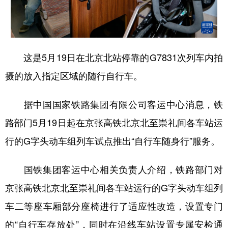
学术中国
乡村振兴
银龄
溯源中国
城市
旅游
能源
会展
这是5月19日在北京北站停靠的G7831次列车内拍
彩票
娱乐
时尚
悦读
摄的放入指定区域的随行自行车。
公益
一带一路
亚太网
上市公司
据中国国家铁路集团有限公司客运中心消息，铁
文化产业
路部门5月19日起在京张高铁北京北至崇礼间各车站运
行的G字头动车组列车试点推出“自行车随身行”服务。
地方频道
北京
天津
河北
山西
国铁集团客运中心相关负责人介绍，铁路部门对
京张高铁北京北至崇礼间各车站运行的G字头动车组列
辽宁
吉林
上海
江苏
车二等座车厢部分座椅进行了适应性改造，设置专门
浙江
安徽
福建
江西
的“自行车存放处”，同时在沿线车站设置专属安检通