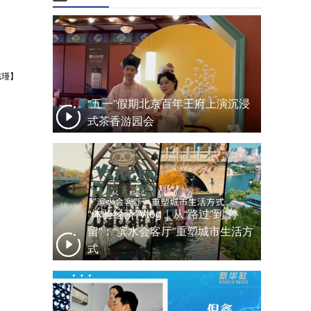
懿瑾】
“五一”假期北京百年王府上演沉浸
式茶香游园会
“体验经济”Vlog｜从“路过”到“停
留”：“滨水会客厅”重塑城市生活方
式