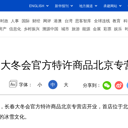
ENGLISH
新华报刊
地方频道
承建网站
时政
人事
国际
财经
网评
港澳
台湾
思客智库
全球连线
教育
科
房产
信息化
乡村振兴
溯源中国
城市
旅游
能源
会展
彩票
娱乐
春大冬会官方特许商品北京专
字体：
小
中
大
分享到：
日，长春大冬会官方特许商品北京专营店开业，首店位于
力的冰雪文化。