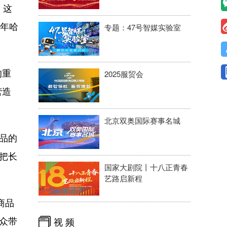
。这
5年哈
专题：47号智媒实验室
的重
2025服贸会
营造
北京双奥国际赛事名城
品的
把长
国家大剧院丨十八正青春
。
艺路启新程
商品
众带
视 频