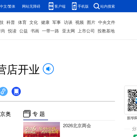
中文/繁体
网站无障碍
客户端
手机版
站内搜索
技
科普
体育
文化
健康
军事
访谈
视频
图片
中央文件
时尚
悦读
公益
书画
一带一路
亚太网
上市公司
投教基地
营店开业
北京奥
专 题
2026北京两会