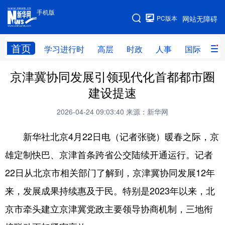
手机版
手机版
PC版本
网站无障碍
网站地图
首页
学习进行时
高层
时政
人事
国际
财
京津冀协同发展引领现代化首都都市圈
学习进行时
高层
时政
人事
建设提速
国际
财经
网评
港澳
2026-04-24 09:03:40
来源：新华网
台湾
思客智库
全球连线
教育
新华社北京4月22日电（记者张骁）暖春之际，京
科技
科普
体育
文化
雄定制快巴、京津首条跨省公交陆续开通运行。记者
健康
军事
访谈
视频
22日从北京市相关部门了解到，京津冀协同发展12年
图片
中央文件
金融
汽车
来，发展成果持续惠及于民。特别是2023年以来，北
食品
人居
信息化
乡村振兴
京市牵头建立京津冀党政主要领导协商机制，三地衔
溯源中国
城市
旅游
能源