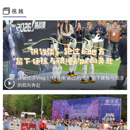
视 频
体验经济Vlog丨“钢铁侠”跑过的地方 留下硬核与浪漫
的双向奔赴