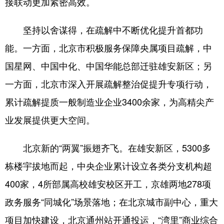
接联动更加紧密高效。
会展
彩票
娱乐
时尚
坚持以舍谋得，在疏解中不断优化提升首都功
悦读
公益
书画
一带一路
能。一方面，北京市积极服务保障央属项目疏解，中
亚太网
上市公司
投教基地
国星网、中国中化、中国华能总部迁驻雄安新区；另
一方面，北京市深入开展疏解整治促提升专项行动，
地方频道
累计疏解提质一般制造业企业3400余家，为高精尖产
业发展提供更大空间。
北京
天津
河北
山西
辽宁
吉林
上海
江苏
北京新的“两翼”振翅齐飞。在雄安新区，5300多
栋楼宇拔地而起，中央企业累计设立各类分支机构超
浙江
安徽
福建
江西
400家，4所部属高校雄安校区开工，京雄两地278项
山东
河南
湖北
湖南
政务服务“同城化”场景落地；在北京城市副中心，重大
广东
广西
海南
重庆
项目加快建设，北京通州站开通投运，“湾里”商业综合