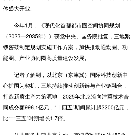
四川
贵州
云南
西藏
体盛大开业。
陕西
甘肃
青海
宁夏
今年1月，《现代化首都都市圈空间协同规划
新疆
内蒙古
黑龙江
（2023—2035年）》获党中央、国务院批复，三地紧
锣密鼓制定规划实施工作方案，加快推动通勤圈、功
多语种频道
能圈、产业协同圈高质量建设发展。
English
Español
Français
عربى
记者了解到，以北京（京津冀）国际科技创新中
Русский язык
日本語
한국어
心扩围为契机，三地持续推动创新链与产业链融合，
Deutsch
Português
打造新质生产力策源地。2025年北京流向津冀技术合
同成交额996.1亿元，“十四五”期间累计超3200亿元，
比“十三五”时期增长1.7倍。
公共服务共建共享方面，京津冀医联体达150个，