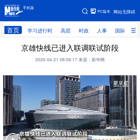
手机版
手机版
PC版本
网站无障碍
网站地图
首页
学习进行时
高层
时政
人事
国际
财
京雄快线已进入联调联试阶段
学习进行时
高层
时政
人事
2026-04-21 08:58:17
来源：新华网
国际
财经
网评
港澳
台湾
思客智库
全球连线
教育
科技
科普
体育
文化
健康
军事
访谈
视频
图片
中央文件
金融
汽车
食品
人居
信息化
乡村振兴
溯源中国
城市
旅游
能源