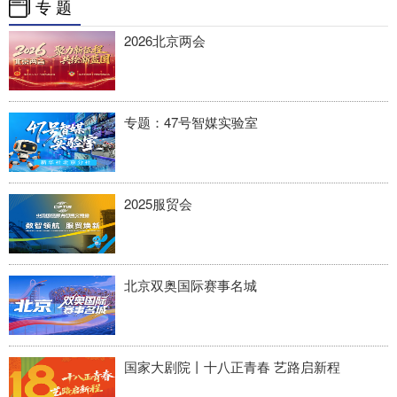
专 题
四川
贵州
云南
西藏
2026北京两会
陕西
甘肃
青海
宁夏
新疆
内蒙古
黑龙江
专题：47号智媒实验室
多语种频道
English
Español
Français
عربى
2025服贸会
Русский язык
日本語
한국어
Deutsch
Português
北京双奥国际赛事名城
国家大剧院丨十八正青春 艺路启新程