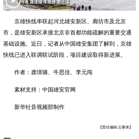
会展
彩票
娱乐
时尚
京雄快线串联起河北雄安新区、廊坊市及北京
悦读
公益
书画
一带一路
市，是雄安新区承接北京非首都功能疏解的重要交通
亚太网
上市公司
投教基地
基础设施。近日，记者从中国雄安集团了解到，京雄
快线已进入联调联试阶段，项目建设取得新进展。
地方频道
作者：龚璟璐、牛思佳、李元闯
北京
天津
河北
山西
素材支持：中国雄安官网
辽宁
吉林
上海
江苏
浙江
安徽
福建
江西
新华社音视频部制作
山东
河南
湖北
湖南
【责任编辑:云赛侠】
广东
广西
海南
重庆