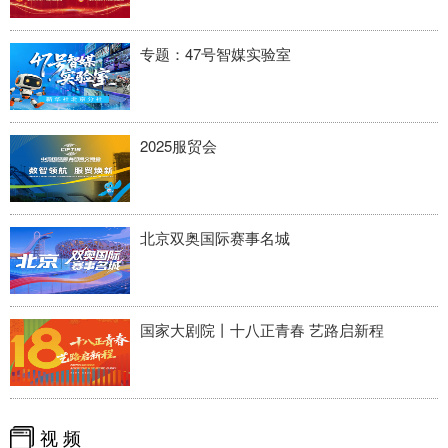
四川
贵州
云南
西藏
陕西
甘肃
青海
宁夏
专题：47号智媒实验室
新疆
内蒙古
黑龙江
2025服贸会
多语种频道
English
Español
Français
عربى
北京双奥国际赛事名城
Русский язык
日本語
한국어
Deutsch
Português
国家大剧院丨十八正青春 艺路启新程
视 频