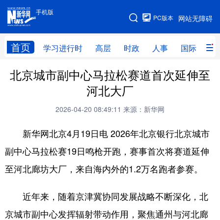
手机版
手机版
PC版本
网站无障碍
网站地图
首页
学习进行时
高层
时政
人事
国际
财
北京城市副中心马拉松赛道首次延伸至
学习进行时
高层
时政
人事
河北大厂
国际
财经
网评
港澳
2026-04-20 08:49:11
来源：新华网
台湾
思客智库
全球连线
教育
新华网北京4月19日电 2026年北京银行北京城市
科技
科普
体育
文化
副中心马拉松赛19日鸣枪开跑，赛事首次将赛道延伸
健康
军事
访谈
视频
至河北廊坊大厂，来自海内外的1.2万名跑者参赛。
图片
中央文件
金融
汽车
近年来，随着京津冀协同发展战略不断深化，北
食品
人居
信息化
乡村振兴
京城市副中心发挥辐射带动作用，聚焦通州与河北廊
溯源中国
城市
旅游
能源