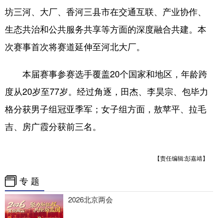
坊三河、大厂、香河三县市在交通互联、产业协作、
会展
彩票
娱乐
时尚
生态共治和公共服务共享等方面的深度融合共建。本
悦读
公益
书画
一带一路
次赛事首次将赛道延伸至河北大厂。
亚太网
上市公司
投教基地
本届赛事参赛选手覆盖20个国家和地区，年龄跨
度从20岁至77岁。经过角逐，田杰、李昊宗、包毕力
地方频道
格分获男子组冠亚季军；女子组方面，敖苹平、拉毛
北京
天津
河北
山西
吉、房广霞分获前三名。
辽宁
吉林
上海
江苏
【责任编辑:彭嘉靖】
浙江
安徽
福建
江西
专 题
山东
河南
湖北
湖南
2026北京两会
广东
广西
海南
重庆