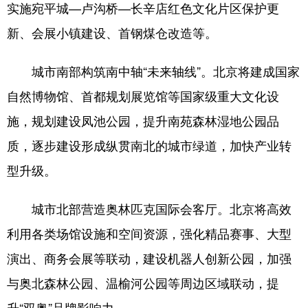
四川
贵州
云南
西藏
实施宛平城—卢沟桥—长辛店红色文化片区保护更
新、会展小镇建设、首钢煤仓改造等。
陕西
甘肃
青海
宁夏
新疆
内蒙古
黑龙江
城市南部构筑南中轴“未来轴线”。北京将建成国家
自然博物馆、首都规划展览馆等国家级重大文化设
多语种频道
施，规划建设凤池公园，提升南苑森林湿地公园品
质，逐步建设形成纵贯南北的城市绿道，加快产业转
English
Español
Français
عربى
型升级。
Русский язык
日本語
한국어
Deutsch
Português
城市北部营造奥林匹克国际会客厅。北京将高效
利用各类场馆设施和空间资源，强化精品赛事、大型
演出、商务会展等联动，建设机器人创新公园，加强
与奥北森林公园、温榆河公园等周边区域联动，提
升“双奥”品牌影响力。