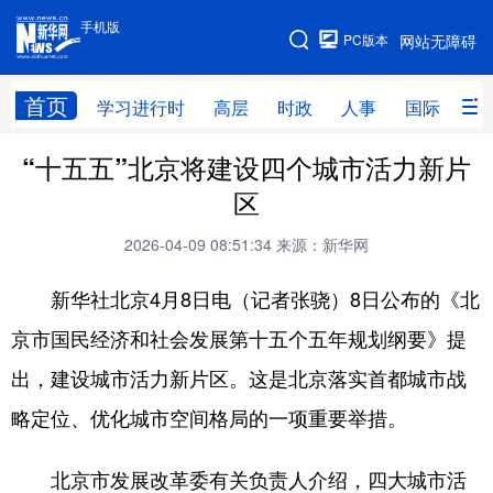
手机版
手机版
PC版本
网站无障碍
网站地图
首页
学习进行时
高层
时政
人事
国际
财
“十五五”北京将建设四个城市活力新片
学习进行时
高层
时政
人事
区
国际
财经
网评
港澳
2026-04-09 08:51:34
来源：新华网
台湾
思客智库
全球连线
教育
新华社北京4月8日电（记者张骁）8日公布的《北
科技
科普
体育
文化
京市国民经济和社会发展第十五个五年规划纲要》提
健康
军事
访谈
视频
出，建设城市活力新片区。这是北京落实首都城市战
图片
中央文件
金融
汽车
略定位、优化城市空间格局的一项重要举措。
食品
人居
信息化
乡村振兴
北京市发展改革委有关负责人介绍，四大城市活
溯源中国
城市
旅游
能源