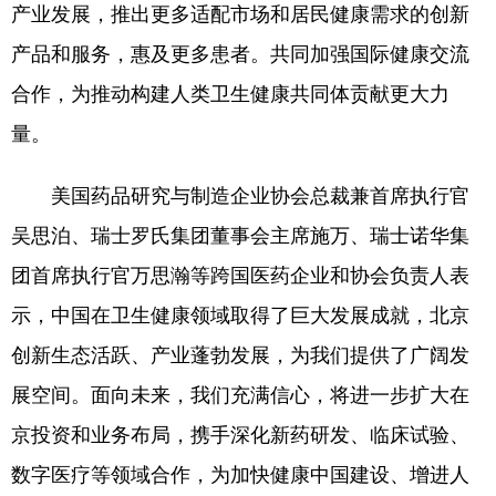
四川
贵州
云南
西藏
产业发展，推出更多适配市场和居民健康需求的创新
产品和服务，惠及更多患者。共同加强国际健康交流
陕西
甘肃
青海
宁夏
合作，为推动构建人类卫生健康共同体贡献更大力
新疆
内蒙古
黑龙江
量。
多语种频道
美国药品研究与制造企业协会总裁兼首席执行官
吴思泊、瑞士罗氏集团董事会主席施万、瑞士诺华集
English
Español
Français
عربى
团首席执行官万思瀚等跨国医药企业和协会负责人表
Русский язык
日本語
한국어
示，中国在卫生健康领域取得了巨大发展成就，北京
Deutsch
Português
创新生态活跃、产业蓬勃发展，为我们提供了广阔发
展空间。面向未来，我们充满信心，将进一步扩大在
京投资和业务布局，携手深化新药研发、临床试验、
数字医疗等领域合作，为加快健康中国建设、增进人