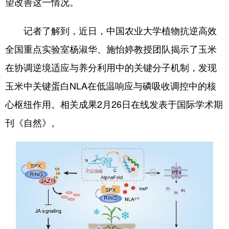
望改善这一情况。
会展
彩票
娱乐
时尚
记者了解到，近日，中国农业大学植物抗逆高效
悦读
公益
书画
一带一路
全国重点实验室杨淑华、施怡婷教授团队揭示了玉米
亚太网
上市公司
投教基地
在协调逆境适应与养分利用中的关键分子机制，发现
玉米中关键蛋白NLA在低温响应与磷吸收调控中的核
地方频道
心枢纽作用。相关成果2月26日在线发表于国际学术期
刊《自然》。
北京
天津
河北
山西
辽宁
吉林
上海
江苏
浙江
安徽
福建
江西
山东
河南
湖北
湖南
广东
广西
海南
重庆