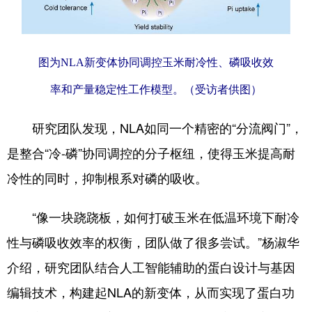
四川
贵州
云南
西藏
陕西
甘肃
青海
宁夏
新疆
内蒙古
黑龙江
图为NLA新变体协同调控玉米耐冷性、磷吸收效
率和产量稳定性工作模型。（受访者供图）
多语种频道
研究团队发现，NLA如同一个精密的“分流阀门”，
English
Español
Français
عربى
是整合“冷-磷”协同调控的分子枢纽，使得玉米提高耐
冷性的同时，抑制根系对磷的吸收。
Русский язык
日本語
한국어
Deutsch
Português
“像一块跷跷板，如何打破玉米在低温环境下耐冷
性与磷吸收效率的权衡，团队做了很多尝试。”杨淑华
介绍，研究团队结合人工智能辅助的蛋白设计与基因
编辑技术，构建起NLA的新变体，从而实现了蛋白功