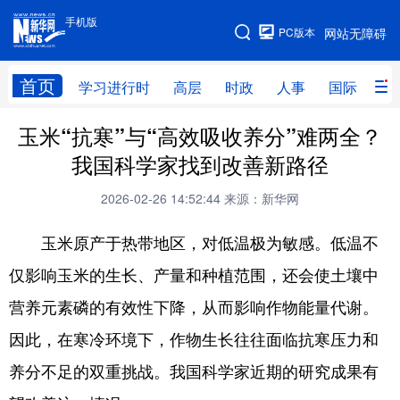
手机版
手机版
PC版本
网站无障碍
网站地图
首页
学习进行时
高层
时政
人事
国际
财
玉米“抗寒”与“高效吸收养分”难两全？
学习进行时
高层
时政
人事
我国科学家找到改善新路径
国际
财经
网评
港澳
2026-02-26 14:52:44
来源：新华网
台湾
思客智库
全球连线
教育
玉米原产于热带地区，对低温极为敏感。低温不
科技
科普
体育
文化
仅影响玉米的生长、产量和种植范围，还会使土壤中
健康
军事
访谈
视频
营养元素磷的有效性下降，从而影响作物能量代谢。
图片
中央文件
金融
汽车
因此，在寒冷环境下，作物生长往往面临抗寒压力和
食品
人居
信息化
乡村振兴
养分不足的双重挑战。我国科学家近期的研究成果有
溯源中国
城市
旅游
能源