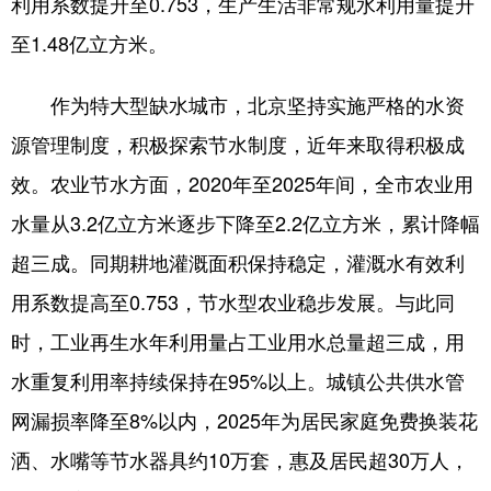
利用系数提升至0.753，生产生活非常规水利用量提升
至1.48亿立方米。
会展
彩票
娱乐
时尚
悦读
公益
书画
一带一路
作为特大型缺水城市，北京坚持实施严格的水资
亚太网
上市公司
投教基地
源管理制度，积极探索节水制度，近年来取得积极成
效。农业节水方面，2020年至2025年间，全市农业用
地方频道
水量从3.2亿立方米逐步下降至2.2亿立方米，累计降幅
超三成。同期耕地灌溉面积保持稳定，灌溉水有效利
北京
天津
河北
山西
用系数提高至0.753，节水型农业稳步发展。与此同
辽宁
吉林
上海
江苏
时，工业再生水年利用量占工业用水总量超三成，用
浙江
安徽
福建
江西
水重复利用率持续保持在95%以上。城镇公共供水管
山东
河南
湖北
湖南
网漏损率降至8%以内，2025年为居民家庭免费换装花
广东
广西
海南
重庆
洒、水嘴等节水器具约10万套，惠及居民超30万人，