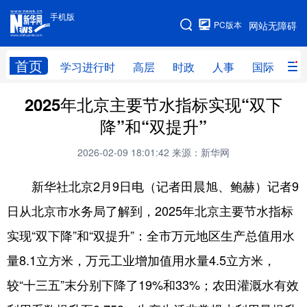
手机版
手机版
PC版本
网站无障碍
网站地图
首页
学习进行时
高层
时政
人事
国际
财
2025年北京主要节水指标实现“双下
学习进行时
高层
时政
人事
降”和“双提升”
国际
财经
网评
港澳
2026-02-09 18:01:42
来源：新华网
台湾
思客智库
全球连线
教育
新华社北京2月9日电（记者田晨旭、鲍赫）记者9
科技
科普
体育
文化
日从北京市水务局了解到，2025年北京主要节水指标
健康
军事
访谈
视频
实现“双下降”和“双提升”：全市万元地区生产总值用水
图片
中央文件
金融
汽车
量8.1立方米，万元工业增加值用水量4.5立方米，
食品
人居
信息化
乡村振兴
较“十三五”末分别下降了19%和33%；农田灌溉水有效
溯源中国
城市
旅游
能源