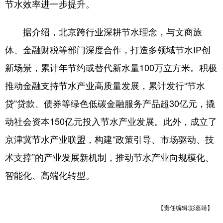
节水效率进一步提升。
四川
贵州
云南
西藏
陕西
甘肃
青海
宁夏
据介绍，北京跨行业深耕节水理念，与文商旅
新疆
内蒙古
黑龙江
体、金融财税等部门深度合作，打造多领域节水IP创
新场景，累计年节约或替代新水量100万立方米。积极
多语种频道
推动金融支持节水产业高质量发展，累计发行“节水
贷”贷款、债券等绿色低碳金融服务产品超30亿元，撬
English
Español
Français
عربى
动社会资本150亿元投入节水产业发展。此外，成立了
Русский язык
日本語
한국어
京津冀节水产业联盟，构建“政策引导、市场驱动、技
Deutsch
Português
术支撑”的产业发展新机制，推动节水产业向规模化、
智能化、高端化转型。
【责任编辑:彭嘉靖】