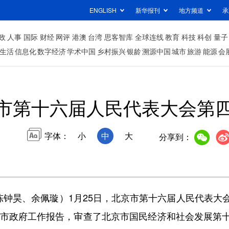
ENGLISH
新华报刊
地方频道
承
政
人事
国际
财经
网评
港澳
台湾
思客智库
全球连线
教育
科技
科创
量子
生活
信息化
数字经济
学术中国
乡村振兴
银龄
溯源中国
城市
旅游
能源
会
市第十六届人民代表大会第
字体：
小
中
大
分享到：
钟昊、余佩璇）1月25日，北京市第十六届人民代表大
北京市政府工作报告，审查了北京市国民经济和社会发展第