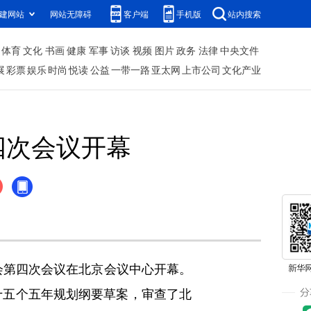
建网站
网站无障碍
客户端
手机版
站内搜索
体育
文化
书画
健康
军事
访谈
视频
图片
政务
法律
中央文件
展
彩票
娱乐
时尚
悦读
公益
一带一路
亚太网
上市公司
文化产业
四次会议开幕
会第四次会议在北京会议中心开幕。
十五个五年规划纲要草案，审查了北