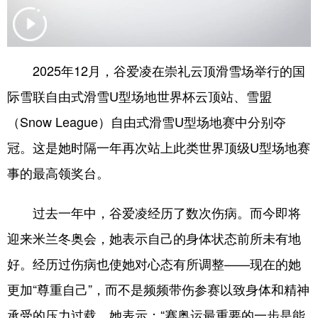
会展
彩票
娱乐
时尚
悦读
公益
书画
一带一路
2025年12月，谷爱凌在崇礼云顶滑雪场举行的国
亚太网
上市公司
投教基地
际雪联自由式滑雪U型场地世界杯云顶站、雪盟
（Snow League）自由式滑雪U型场地赛中分别夺
地方频道
冠。这是她时隔一年再次站上此类世界顶级U型场地赛
事的最高领奖台。
北京
天津
河北
山西
辽宁
吉林
上海
江苏
过去一年中，谷爱凌经历了数次伤病。而今即将
浙江
安徽
福建
江西
迎来米兰冬奥会，她表示自己的身体状态前所未有地
好。经历过伤病也使她对心态有所调整——现在的她
山东
河南
湖北
湖南
更加“尊重自己”，而不是频频带伤参赛以致身体和精神
广东
广西
海南
重庆
承受的压力过载。她表示：“赛奥运最重要的一步是能