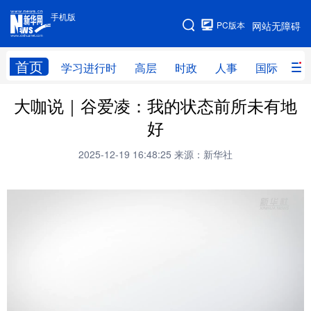
手机版
手机版
PC版本
网站无障碍
网站地图
首页
学习进行时
高层
时政
人事
国际
财
大咖说｜谷爱凌：我的状态前所未有地
学习进行时
高层
时政
人事
好
国际
财经
网评
港澳
2025-12-19 16:48:25
来源：新华社
台湾
思客智库
全球连线
教育
科技
科普
体育
文化
健康
军事
访谈
视频
图片
中央文件
金融
汽车
食品
人居
信息化
乡村振兴
溯源中国
城市
旅游
能源