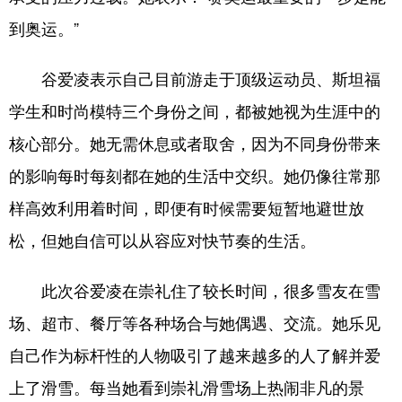
四川
贵州
云南
西藏
到奥运。”
陕西
甘肃
青海
宁夏
谷爱凌表示自己目前游走于顶级运动员、斯坦福
新疆
内蒙古
黑龙江
学生和时尚模特三个身份之间，都被她视为生涯中的
核心部分。她无需休息或者取舍，因为不同身份带来
多语种频道
的影响每时每刻都在她的生活中交织。她仍像往常那
English
Español
Français
عربى
样高效利用着时间，即便有时候需要短暂地避世放
Русский язык
日本語
한국어
松，但她自信可以从容应对快节奏的生活。
Deutsch
Português
此次谷爱凌在崇礼住了较长时间，很多雪友在雪
场、超市、餐厅等各种场合与她偶遇、交流。她乐见
自己作为标杆性的人物吸引了越来越多的人了解并爱
上了滑雪。每当她看到崇礼滑雪场上热闹非凡的景