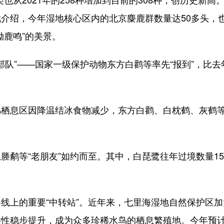
介绍，今年湿地核心区内的北京麋鹿群数量达50多头，
呦鹿鸣”的美景。
队”——国家一级保护动物东方白鹳等率先“报到”，比去
息区因降温结冰食物减少，东方白鹳、白枕鹤、灰鹤
等“老朋友”如约而至。其中，白琵鹭往年过境数量15
上的重要“中转站”。近年来，七里海湿地自然保护区加
样性稳步提升，成为众多珍稀水鸟的栖息繁殖地。今年预