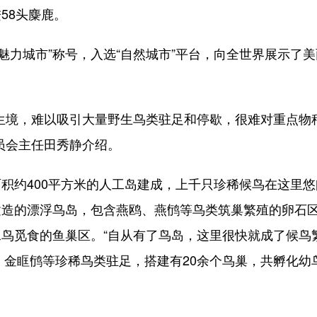
58头麋鹿。
魅力城市”称号，入选“自然城市”平台，向全世界展示了
境，难以吸引大量野生鸟类驻足和停歇，很难对重点物
员会主任田秀静介绍。
约400平方米的人工岛建成，上千只珍稀候鸟在这里悠
建造的漂浮鸟岛，包含燕鸥、燕鸻等鸟类筑巢繁殖的卵石
鸟觅食的鱼巢区。“自从有了鸟岛，这里很快就成了候鸟
、金眶鸻等珍稀鸟类驻足，搭建有20余个鸟巢，共孵化幼鸟