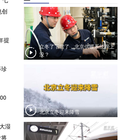
也创
年提
立冬了下雪了，北京供暖系统跟上
没？
等珍
00
北京立冬迎来降雪
大湿
计将