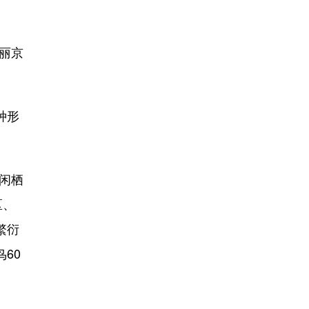
美丽京
种形
闲栖
区、
繁衍
60