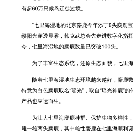
有超60万只候鸟迁徙过境。
“七里海湿地的北京麋鹿今年添丁8头麋鹿宝
缕阳光穿透晨雾，韩克武总会先走进数字化指
今，七里海湿地的麋鹿数量已突破100头。
为了丰富生态系统，还原生态面貌，七里海湿地
随着七里海湿地生态环境越来越好，麋鹿数量
特意为白色麋鹿取名“瑶光”，取自“瑶光神鹿”
产品也应运而生。
为壮大七里海麋鹿种群、保护生物多样性，2
雌一雄两头麋鹿，其中雌性麋鹿在七里海顺利诞