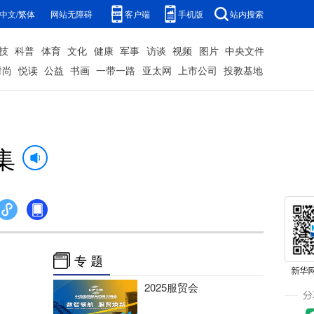
中文/繁体
网站无障碍
客户端
手机版
站内搜索
技
科普
体育
文化
健康
军事
访谈
视频
图片
中央文件
时尚
悦读
公益
书画
一带一路
亚太网
上市公司
投教基地
集
专 题
2025服贸会