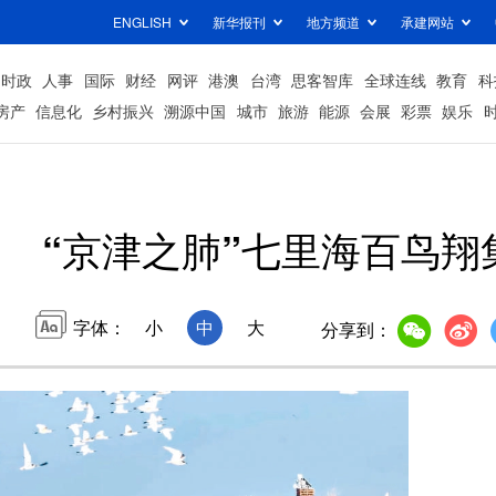
ENGLISH
新华报刊
地方频道
承建网站
时政
人事
国际
财经
网评
港澳
台湾
思客智库
全球连线
教育
科
房产
信息化
乡村振兴
溯源中国
城市
旅游
能源
会展
彩票
娱乐
“京津之肺”七里海百鸟翔
字体：
小
中
大
分享到：