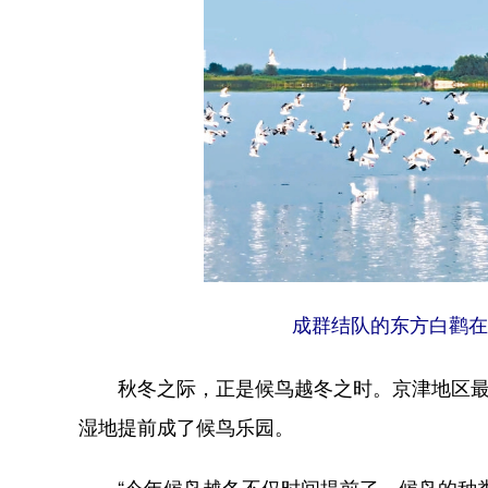
成群结队的东方白鹳在
秋冬之际，正是候鸟越冬之时。京津地区最大
湿地提前成了候鸟乐园。
“今年候鸟越冬不仅时间提前了，候鸟的种类也从