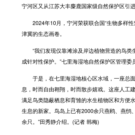
宁河区又从江苏大丰麋鹿国家级自然保护区引进
2024年10月，宁河荣获联合国“生物多样性
津冀的生态画卷。
“我们发现仅靠滩涂及岸边植物营造的鸟类生
成针对性保护。”七里海湿地自然保护区管理委
于是，在七里海湿地核心区水域，一座总面积
息，时而自由翱翔，时而散步嬉戏。这座人工
满足鸟类隐蔽栖息和育雏的水生植物区和方便水
生息的新家。鸟岛上已有2000余只燕鸥、燕鸻
余只。”田秀静介绍。(记者 韩梅)