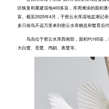
区恢复和重建湿地400多亩，库周滩涂的面积
富。截至2025年4月，于密云水库湿地监测记录
多只候鸟不远万里来到密云水库栖息和繁育后
鸟岛位于密云水库西南部，面积约165亩，
大白鹭、苍鹭、鸬鹚、夜鹭等。