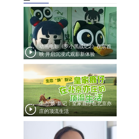
动画电影《罗小黑战记2》在京首
映 开启沉浸式观影新体验
生态“焕”新记：皇家鹿仔在北京亦
庄的顶流生活