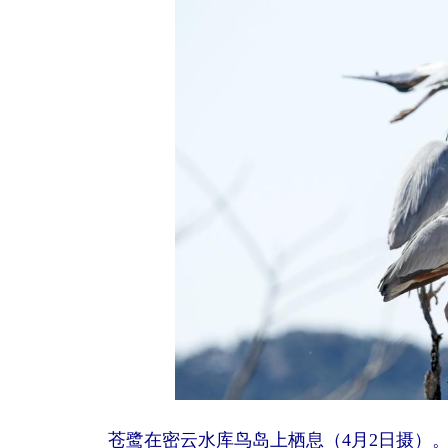
苍鹭在密云水库鸟岛上栖息（4月2日摄）