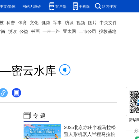
中文/繁体
网站无障碍
客户端
手机版
站内搜索
技
科普
体育
文化
健康
军事
访谈
视频
图片
中央文件
时尚
悦读
公益
书画
一带一路
亚太网
上市公司
投教基地
——密云水库
专 题
2025北京亦庄半程马拉松
暨人形机器人半程马拉松