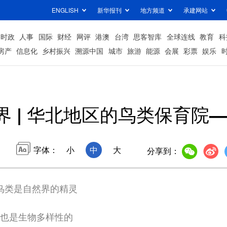
ENGLISH
新华报刊
地方频道
承建网站
时政
人事
国际
财经
网评
港澳
台湾
思客智库
全球连线
教育
科
房产
信息化
乡村振兴
溯源中国
城市
旅游
能源
会展
彩票
娱乐
界 | 华北地区的鸟类保育院
字体：
小
中
大
分享到：
鸟类是自然界的精灵
也是生物多样性的