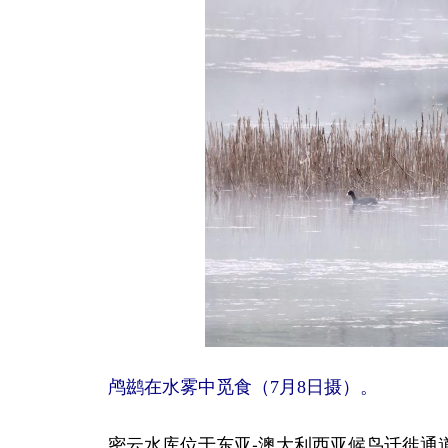
鸬鹚在水雾中觅食（7月8日摄）。
密云水库位于东亚-澳大利西亚候鸟迁徙通道