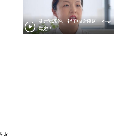
健康我来说｜得了帕金森病，不要
焦虑！
浅水