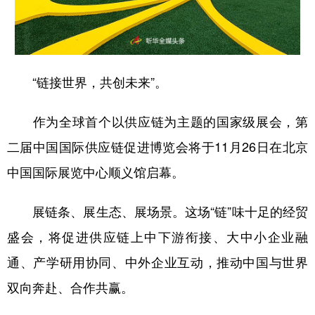
山东
河南
湖北
湖南
广东
广西
海南
重庆
四川
贵州
云南
西藏
“链接世界，共创未来”。
陕西
甘肃
青海
宁夏
作为全球首个以供应链为主题的国家级展会，第
新疆
内蒙古
黑龙江
二届中国国际供应链促进博览会将于11月26日在北京
中国国际展览中心顺义馆启幕。
多语种频道
English
Español
Français
عربى
展链条、展生态、展场景。这场“链”味十足的经贸
盛会，将促进供应链上中下游衔接、大中小企业融
Русский язык
日本語
한국어
通、产学研用协同、中外企业互动，推动中国与世界
Deutsch
Português
双向奔赴、合作共赢。