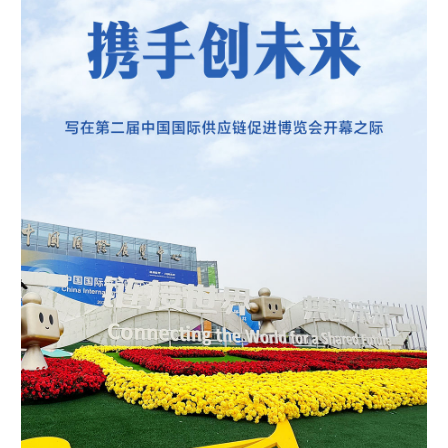
学术中国
乡村振兴
银龄
溯源中国
城市
旅游
能源
会展
彩票
娱乐
时尚
悦读
公益
一带一路
亚太网
上市公司
文化产业
地方频道
北京
天津
河北
山西
辽宁
吉林
上海
江苏
浙江
安徽
福建
江西