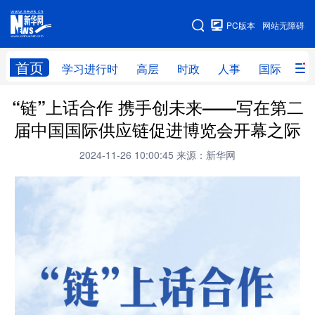
手机版
PC版本
网站无障碍
网站地图
首页
学习进行时
高层
时政
人事
国际
财
“链”上话合作 携手创未来——写在第二
学习进行时
高层
时政
人事
届中国国际供应链促进博览会开幕之际
国际
财经
网评
港澳
2024-11-26 10:00:45
来源：新华网
台湾
思客智库
全球连线
教育
科技
科创
量子
体育
文化
书画
健康
军事
访谈
视频
图片
政务
法律
中央文件
金融
汽车
食品
人居
信息化
数字经济